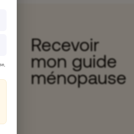
Recevoir
mon guide
se,
ménopause
: