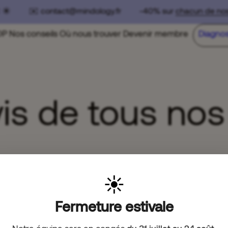
€ ☀️ ✉️ contact@mindology.fr -40% sur
chacun de nos
OP
Nos conseils
Où nous trouver
Devenir membre
Diagnos
vis de tous nos
Based on 80 reviews
☀️
Fermeture estivale