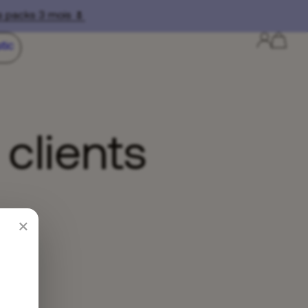
 packs 3 mois 🌷
tic
 clients
×