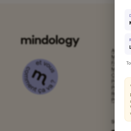
Avis clie
Mon Co
FAQ
To
Mentions
CGV
Politique
Presse
Recrute
Programm
SOCIAL