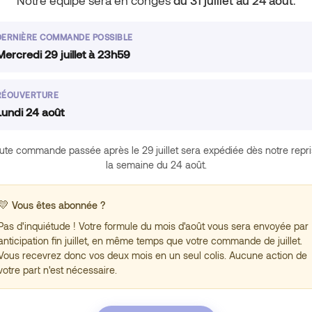
Notre équipe sera en congés
du 31 juillet au 24 août
.
DERNIÈRE COMMANDE POSSIBLE
Mercredi 29 juillet à 23h59
À PROPOS
RÉOUVERTURE
Première marque
Lundi 24 août
nts
naturelle & française
mpte
pour vivre la
ménopause avec
ute commande passée après le 29 juillet sera expédiée dès notre repri
 légales
sérénité.
la semaine du 24 août.
Développée avec nos
 de confidentialité
Pourquoi s'abonner ?
experts et co-crée
💛
Vous êtes abonnée ?
avec vous.
ment
Pas d'inquiétude ! Votre formule du mois d'août vous sera envoyée par
e d’affiliation
Abonnez-vous et profitez de ces avantages 
anticipation fin juillet, en même temps que votre commande de juillet.
CONTACT
Vous recevrez donc vos deux mois en un seul colis. Aucune action de
contact@mindology.fr
votre part n'est nécessaire.
01 43 70 62 00
Z.A Claude Monet, 11 à
15 rue Hans List