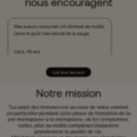
nous encouragent
Mes sueurs nocturnes ont diminué de moitié,
j'aime le goût très naturel de la sauge
Clara, 49 ans
INFUSION SUPER WOMAN
Lire tous les avis
Notre mission
“La santé des femmes est au cœur de notre combat,
en particulier pendant cette phase de transition de la
pré-ménopause à la ménopause, où les symptômes,
variés, plus ou moins complexes impactent
grandement la qualité de vie.