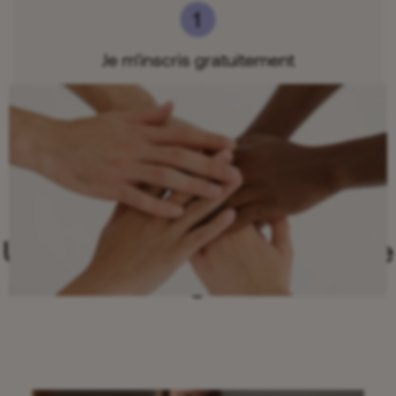
Je m'inscris gratuitement
J'accède à la communauté
et aux ressources
Une communauté d’entraide
100% gratuite