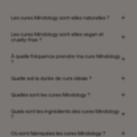
Les cures Mindology sont-elles naturelles ?
Les cures Mindology sont-elles vegan et
cruelty-free ?
À quelle fréquence prendre ma cure Mindology
?
Quelle est la durée de cure idéale ?
Quelles sont les cures Mindology ?
Quels sont les ingrédients des cures Mindology
?
Où sont fabriquées les cures Mindology ?