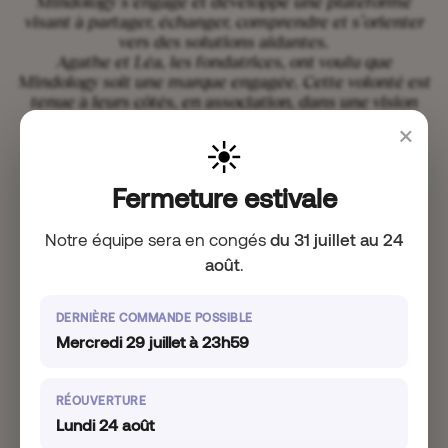
Mindology s’engage et développe une plateforme
visant à partager, échanger, comprendre et s’orienter
vers des solutions aidantes.
Agathe et Léa, les fondatrices, ont voulu que
Mindology soit une marque engagée. Cette volonté est
tenue à leurs côtés, en association, dans une vision
commune apportant des réponses ciblées et un
×
développement de gamme important.“
☀️
Fermeture estivale
Notre équipe sera en congés
du 31 juillet au 24
août
.
DERNIÈRE COMMANDE POSSIBLE
Mercredi 29 juillet à 23h59
RÉOUVERTURE
Lundi 24 août