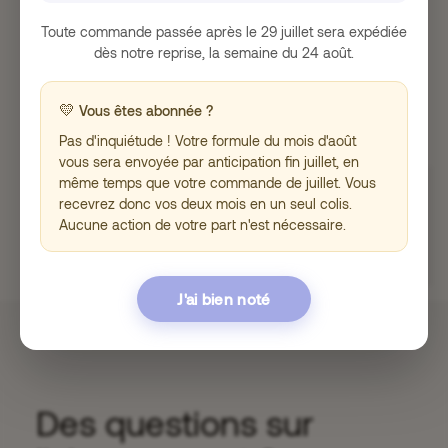
Toute commande passée après le 29 juillet sera expédiée
dès notre reprise, la semaine du 24 août.
Damien de Charry – Président de Mindology
💛
Vous êtes abonnée ?
Pas d'inquiétude ! Votre formule du mois d'août
vous sera envoyée par anticipation fin juillet, en
même temps que votre commande de juillet. Vous
SUPER WOMAN
recevrez donc vos deux mois en un seul colis.
Aucune action de votre part n'est nécessaire.
J'ai bien noté
Des questions sur