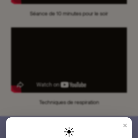
Séance de 10 minutes pour le soir
Techniques de respiration
×
Plus de vidéos réservées aux
☀️
abonnés