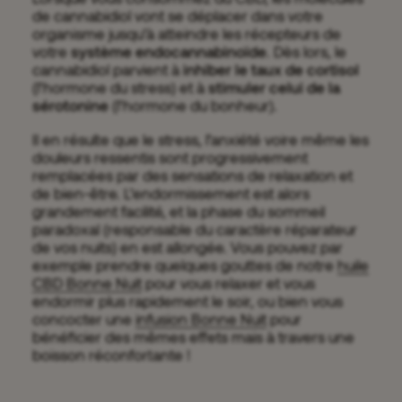
de cannabidiol vont se déplacer dans votre
organisme jusqu’à atteindre les récepteurs de
votre
système endocannabinoïde
. Dès lors, le
cannabidiol parvient à
inhiber le taux de cortisol
(l’hormone du stress) et à
stimuler celui de la
sérotonine
(l’hormone du bonheur).
Il en résulte que le stress, l’anxiété voire même les
douleurs ressentis sont progressivement
remplacées par des sensations de relaxation et
de bien-être. L’endormissement est alors
grandement facilité, et la phase du sommeil
paradoxal (responsable du caractère réparateur
de vos nuits) en est allongée. Vous pouvez par
exemple prendre quelques gouttes de notre
huile
CBD Bonne Nuit
pour vous relaxer et vous
endormir plus rapidement le soir, ou bien vous
concocter une
infusion Bonne Nuit
pour
bénéficier des mêmes effets mais à travers une
boisson réconfortante !