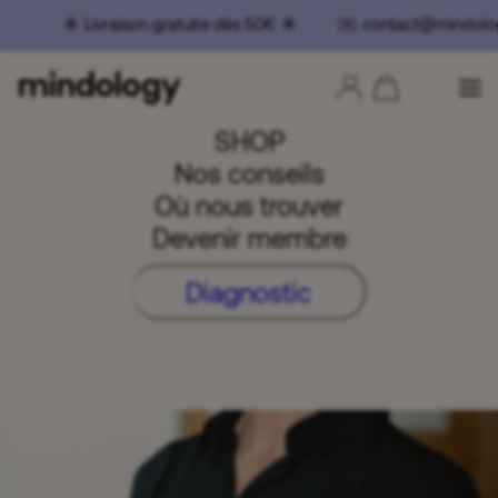
☀️ Livraison gratuite dès 50€ ☀️ ✉️ contact@mindolo
SHOP
Nos conseils
Où nous trouver
Devenir membre
Diagnostic