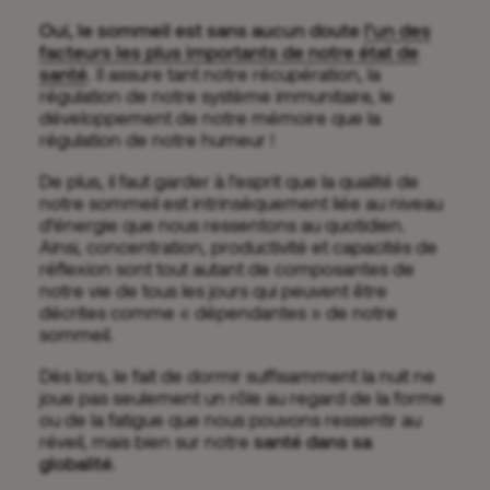
Oui, le sommeil est sans aucun doute
l’un des
facteurs les plus importants de notre état de
santé
. Il assure tant notre récupération, la
régulation de notre système immunitaire, le
développement de notre mémoire que la
régulation de notre humeur !
De plus, il faut garder à l’esprit que la qualité de
notre sommeil est intrinsèquement liée au niveau
d’énergie que nous ressentons au quotidien.
Ainsi, concentration, productivité et capacités de
réflexion sont tout autant de composantes de
notre vie de tous les jours qui peuvent être
décrites comme « dépendantes » de notre
sommeil.
Dès lors, le fait de dormir suffisamment la nuit ne
joue pas seulement un rôle au regard de la forme
ou de la fatigue que nous pouvons ressentir au
réveil, mais bien sur notre
santé dans sa
globalité
.