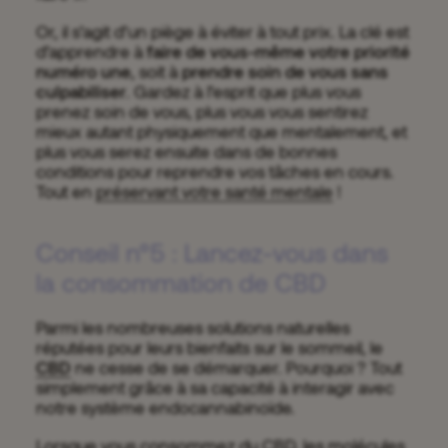
Or, il s’agit d’un piège à éviter à tout prix. La clé est
d’apprendre à
faire de vous-même votre priorité
numéro une
, soit à
prendre soin de vous sans
culpabiliser
. Gardez à l’esprit que plus vous
prenez soin de vous, plus vous vous sentirez
mieux autant physiquement que mentalement, et
plus vous serez ensuite dans de bonnes
conditions pour reprendre vos tâches en cours.
Tout en
préservant votre santé mentale
!
Conseil n°5 : Lancez-vous dans
la consommation de CBD
Parmi les nombreuses solutions naturelles
réputées pour leurs bienfaits sur le sommeil, le
CBD
ne cesse de se démarquer. Pourquoi ? Tout
simplement grâce à sa capacité à interagir avec
notre système endocannabinoïde.
Lorsque vous consommez du CBD, les molécules