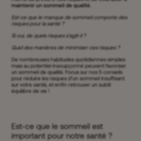
maintenir un sommeil de qualité
.
Est-ce que le manque de sommeil comporte des
risques pour la santé ?
Si oui, de quels risques s’agit-il ?
Quid des manières de minimiser ces risques ?
De nombreuses habitudes quotidiennes simples
mais au potentiel insoupçonné peuvent favoriser
un sommeil de qualité. Focus sur nos 5 conseils
pour réduire les risques d’un sommeil insuffisant
sur votre santé, et enfin retrouver un subtil
équilibre de vie !
Est-ce que le sommeil est
important pour notre santé ?