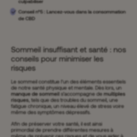
culpabiliser
Conseil n°5 : Lancez-vous dans la consommation
de CBD
Sommeil insuffisant et santé : nos
conseils pour minimiser les
risques
Le sommeil constitue l’un des éléments essentiels
de notre santé physique et mentale. Dès lors, un
manque de sommeil
s’accompagne de
multiples
risques
, tels que des troubles du sommeil, une
fatigue chronique, un niveau élevé de stress voire
même des symptômes dépressifs.
Afin de préserver votre santé, il est ainsi
primordial de prendre différentes mesures à
même de prévenir ces risques et de vous aider à