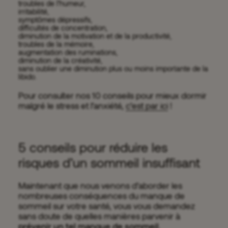
troubles de l’humeur,
irritabilité,
symptômes dépressifs,
difficultés de concentration,
diminution de la motivation et de la productivité,
troubles de la mémoire
,
augmentation des ruminations,
diminution de la créativité,
sans oublier une diminution plus ou moins importante de la
libido.
Pour consulter nos 10 conseils pour mieux dormir
malgré le stress et l’anxiété,
c’est par ici
!
5 conseils pour réduire les
risques d’un sommeil insuffisant
Maintenant que nous venons d’aborder les
nombreuses conséquences du manque de
sommeil sur votre santé, vous vous demandez
sans doute de quelles manières parvenir à
prévenir un tel manque de sommeil
.