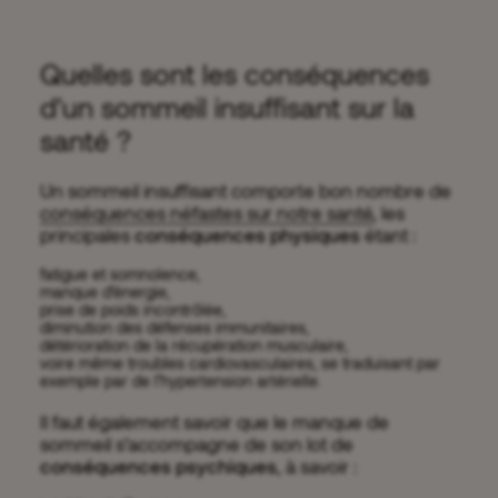
Quelles sont les conséquences
d'un sommeil insuffisant sur la
santé ?
Un sommeil insuffisant comporte bon nombre de
conséquences néfastes sur notre santé
, les
principales
conséquences physiques
étant :
fatigue et somnolence,
manque d’énergie,
prise de poids incontrôlée
,
diminution des défenses immunitaires,
détérioration de la récupération musculaire,
voire même troubles cardiovasculaires, se traduisant par
exemple par de l’hypertension artérielle.
Il faut également savoir que le manque de
sommeil s’accompagne de son lot de
conséquences psychiques
, à savoir :