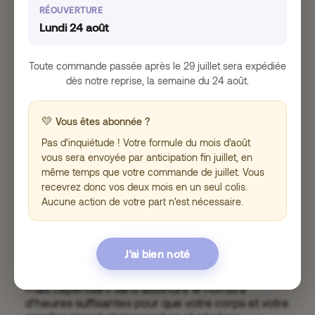
impact tout aussi important sur la qualité de notre
RÉOUVERTURE
sommeil.
Lundi 24 août
Dès lors, essayez de
vous coucher
et de
vous
lever à des heures
fixes
. Grâce à cela, vous
Toute commande passée après le 29 juillet sera expédiée
instaurerez une réelle
routine de sommeil
dans
dès notre reprise, la semaine du 24 août.
votre vie. Cette dernière se révèlera précieuse
pour
faciliter l’endormissement
une fois le soir
venu en habituant votre corps à s’endormir à une
💛
Vous êtes abonnée ?
heure précise, tandis que le réveil matinal
deviendra de plus en plus simple.
Pas d'inquiétude ! Votre formule du mois d'août
vous sera envoyée par anticipation fin juillet, en
même temps que votre commande de juillet. Vous
Conseil n°2 : Dormez
recevrez donc vos deux mois en un seul colis.
Aucune action de votre part n'est nécessaire.
suffisamment (au moins 7h par
nuit)
J'ai bien noté
Dormir et dormir suffisamment sont deux notions
différentes. Vous pouvez tout à fait dormir la nuit
mais cependant sans atteindre le nombre
d’heures suffisantes pour que votre corps et votre