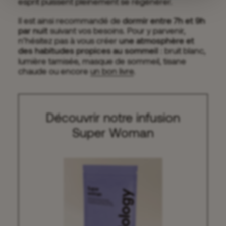
esprit puissent pleinement se régénérer.
Il est ainsi recommandé de
dormir entre 7h et 9h
par nuit
suivant vos besoins. Pour y parvenir,
n’hésitez pas à vous créer
une atmosphère et
des habitudes propices au sommeil
: bruit blanc,
lumière tamisée, masque de sommeil, tisane
chaude ou encore
un bon livre
.
Découvrir notre infusion
Super Woman