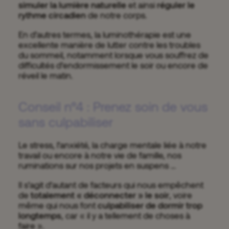
simuler la lumière naturelle
et ainsi
réguler le
rythme circadien
de notre corps.
En d’autres termes, la luminothérapie est une
excellente manière de lutter contre les troubles
du sommeil, notamment lorsque vous souffrez de
difficultés d’endormissement le soir ou encore de
réveil le matin.
Conseil n°4 : Prenez soin de vous
sans culpabiliser
Le stress, l’anxiété, la charge mentale liée à notre
travail ou encore à notre vie de famille, nos
ruminations sur nos projets en suspens …
Il s’agit d’autant de facteurs qui nous empêchent
de
totalement « déconnecter » le soir
, voire
même qui nous font
culpabiliser de dormir trop
longtemps
, car « il y a tellement de choses à
faire ».