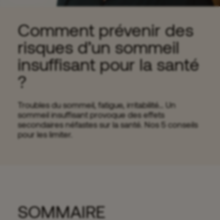
Comment prévenir des
risques d’un sommeil
insuffisant pour la santé
?
Troubles du sommeil, fatigue, irritabilité… Un
sommeil insuffisant provoque des effets
secondaires néfastes sur la santé. Nos 5 conseils
pour les limiter.
SOMMAIRE