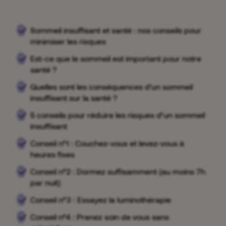
Sommeil insuffisant et santé : nos conseils pour
minimiser les risques
Est-ce que le sommeil est important pour notre
santé ?
Quelles sont les conséquences d'un sommeil
insuffisant sur la santé ?
5 conseils pour réduire les risques d’un sommeil
insuffisant
Conseil n°1 : Couchez-vous et levez-vous à
heures fixes
Conseil n°2 : Dormez suffisamment (au moins 7h
par nuit)
Conseil n°3 : Essayez la luminothérapie
Conseil n°4 : Prenez soin de vous sans