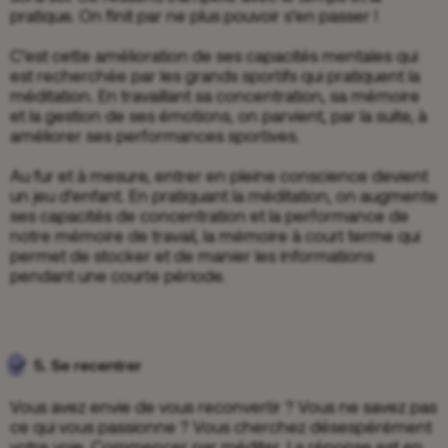
pratique. On finit par ne plus pouvoir s’en passer !
C’est cette amélioration de ses capacités mentales qui
est recherchée par les grands sportifs qui pratiquent la
méditation. En travaillant sa concentration, sa mémoire
et la gestion de ses émotions, on parvient, par la suite, à
améliorer ses performances sportives.
Au fur et à mesure, entrer en pleine conscience devient
un jeu d’enfant. En pratiquant la méditation, on augmente
ses capacités de concentration et la performance de
notre mémoire de travail, la mémoire à court terme qui
permet de stocker et de manier les informations
pendant une courte période.
5. Se recentrer
Vous avez envie de vous reconvertir ? Vous ne savez pas
ce qui vous passionne ? Vous cherchez désespérément
votre voie. Commencer par méditer. La réponse est en