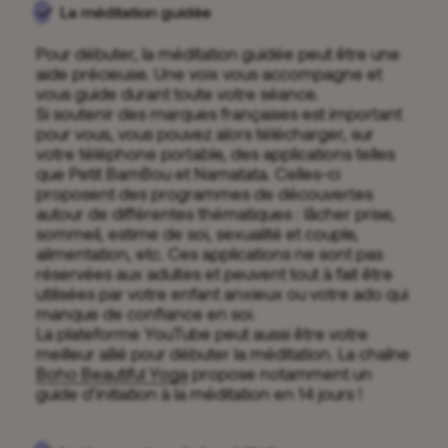
La méditation guidée
Pour débuter, la méditation guidée peut être une
aide précieuse. Une voix vous accompagne et
vous guide durant toute votre séance.
Si soutenir des marques françaises est important
pour vous, vous pouvez alors télécharger, sur
votre téléphone portable, des applications telles
que Petit BamBou et Namatata. Celles-ci
proposent des programmes de découvertes
autour de différentes thématiques : lâcher prise,
sommeil, estime de soi, sexualité et couple,
alimentation, etc. Ces applications ne sont pas
réservées aux adultes et peuvent tout à fait être
utilisées par votre enfant anxieux ou votre ado qui
manque de confiance en soi.
La plateforme YouTube peut aussi être votre
meilleur allié pour débuter la méditation. La chaîne
Boho Beautiful Yoga
propose notamment un
guide d’initiation à la méditation en 14 jours !