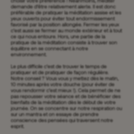
choisir votre préférence ! Néanmoins, méditer
demande d’être relativement alerte. Il est donc
préférable de pratiquer la méditation assise et les
yeux ouverts pour éviter tout endormissement
favorisé par la position allongée. Fermer les yeux
c’est aussi se fermer au monde extérieur et à tout
ce qui nous entoure. Hors, une partie de la
pratique de la méditation consiste à trouver son
équilibre en se connectant à notre
environnement.
Le plus difficile c’est de trouver le temps de
pratiquer et de pratiquer de façon régulière.
Notre conseil ? Vous vous y mettez dès le matin,
10 minutes après votre douche (pour éviter de
vous rendormir c’est mieux !). Cela permet de ne
pas repousser votre séance et de bénéficier des
bienfaits de la méditation dès le début de votre
journée. On se concentre sur notre respiration ou
sur un mantra et on essaye de prendre
conscience des pensées qui traversent notre
esprit.