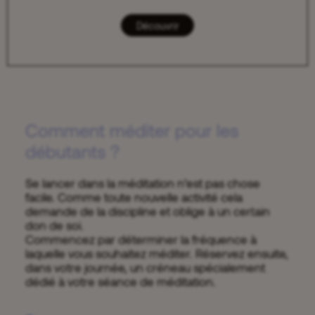
Découvrir
Comment méditer pour les
débutants ?
Se lancer dans la méditation n’est pas chose
facile. Comme toute nouvelle activité cela
demande de la discipline et oblige à un certain
don de soi.
Commencez par déterminer la fréquence à
laquelle vous souhaitez méditer. Réservez ensuite,
dans votre journée, un créneau spécialement
dédié à votre séance de méditation.