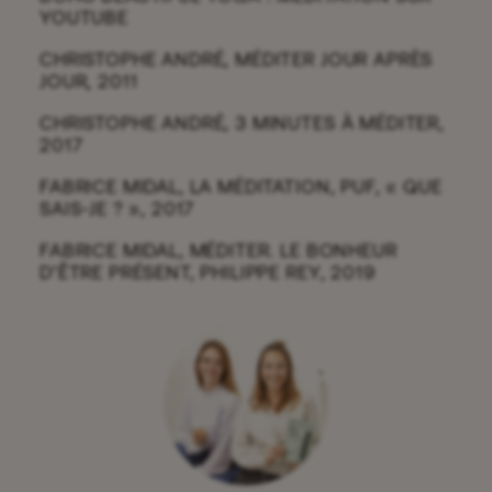
YOUTUBE
CHRISTOPHE ANDRÉ, MÉDITER JOUR APRÈS
JOUR, 2011
CHRISTOPHE ANDRÉ, 3 MINUTES À MÉDITER,
2017
FABRICE MIDAL, LA MÉDITATION, PUF, « QUE
SAIS-JE ? », 2017
FABRICE MIDAL, MÉDITER. LE BONHEUR
D’ÊTRE PRÉSENT, PHILIPPE REY, 2019