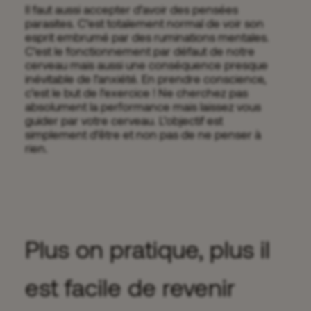
Il faut aussi accepter d’avoir des pensées
parasites. C’est totalement normal de voir son
esprit embrumé par des ruminations mentales.
C’est le fonctionnement par défaut de notre
cerveau mais aussi une conséquence presque
inévitable de l’anxiété. En prendre conscience,
c’est le but de l’exercice ! Ne cherchez pas
absolument la performance mais laissez vous
guider par votre cerveau. L’objectif est
simplement d’être et non pas de ne penser à
rien.
Plus on pratique, plus il
est facile de revenir