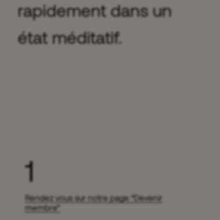
rapidement dans un
état méditatif.
1
Rendez vous sur notre page “Devenir
membre”