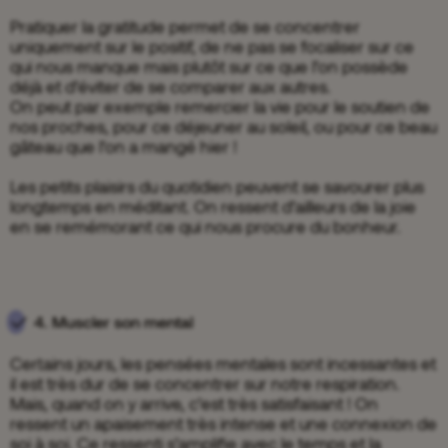
Pratiquer la gratitude permet de se concentrer
uniquement sur le positif, de ne pas se focaliser sur ce
qui nous manque mais plutôt sur ce que l’on possède
déjà et d’éviter de se comparer aux autres.
On peut par exemple remercier la vie pour le soutien de
nos proches, pour ce déjeuner au soleil, ou pour ce beau
gâteau que l’on a mangé hier !
Les petits plaisirs du quotidien peuvent se savourer plus
longtemps en méditant. On ressent d’ailleurs de la joie
en se remémorant ce qui nous procure du bonheur.
4. Muscler son mental
Certains jours, les pensées mentales sont incessantes et
il est très dur de se concentrer sur notre respiration.
Mais, quand on y arrive, c’est très satisfaisant ! On
ressent un apaisement très intense et une connexion de
soi à soi. Ce ressenti s’amplifie avec le temps et la