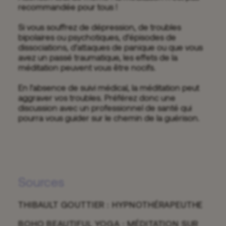
recommandée pour tous !
Si vous souffrez de dépression, de troubles
bipolaires ou psychotiques, d’épisodes de
dissociations, d’attaques de panique ou que vous
avez un passé traumatique, les effets de la
méditation peuvent vous être nocifs.
En l’absence de suivi médical, la méditation peut
aggraver vos troubles. Préférez donc une
discussion avec un professionnel de santé qui
pourra vous guider sur le chemin de la guérison.
Sources
THIBAULT GOUTTIER : HYPNOTHÉRAPEUTHE
BOHO BEAUTIFUL YOGA : MÉDITATION SUR