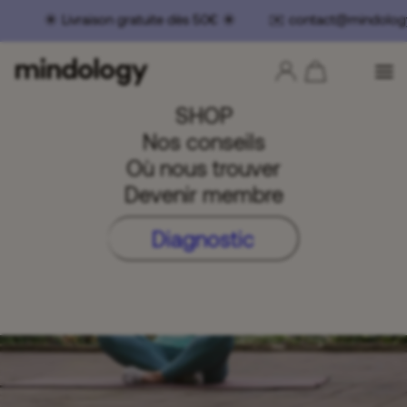
 Livraison gratuite dès 50€ ☀️ ✉️ contact@mindology
SHOP
Nos conseils
Où nous trouver
Devenir membre
Diagnostic