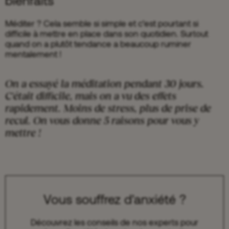
bienfaits
Méditer ? Cela semble si simple et c’est pourtant si
difficile à mettre en place dans son quotidien. Surtout
quand on a plutôt tendance a beaucoup ruminer
mentalement !
On a essayé la méditation pendant 30 jours.
C'était difficile, mais on a vu des effets
rapidement. Moins de stress, plus de prise de
recul. On vous donne 5 raisons pour vous y
mettre !
Vous souffrez d'anxiété ?
Découvrez les conseils de nos experts pour