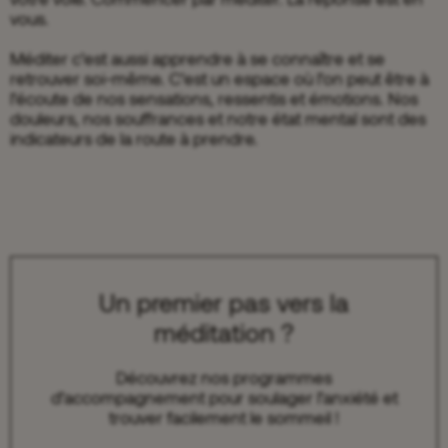
vous.
Méditer c’est aussi apprendre à se connaître et se
retrouver soi-même. C’est un espace où l’on peut être à
l’écoute de nos sensations, ressentis et émotions. Nos
douleurs, nos souffrances et notre état mental sont des
indicateurs de la route à prendre.
Un premier pas vers la
méditation ?
Découvrez nos programmes
d’accompagnement pour soulager l’anxiété et
trouver facilement le sommeil !