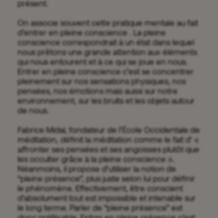
présent.
On associe souvent cette pratique mentale au fait
d’entrer en pleine conscience . La pleine
conscience correspondrait à un état dans lequel
nous prêtons une grande attention aux éléments
qui nous entourent et à ce qui se joue en nous.
Entrer en pleine conscience c’est se concentrer
pleinement sur nos sensations physiques, nos
pensées, nos émotions mais aussi sur notre
environnement, sur les bruits et les objets autour
de nous.
Fabrice Midal, fondateur de l’École Occidentale de
méditation, définit la méditation comme le fait d’ «
affronter ses pensées et ses angoisses plutôt que
les occulter grâce à la pleine conscience ».
Néanmoins, il propose d’utiliser la notion de
“pleine présence”, plus juste selon lui pour définir
le phénomène. Effectivement, être conscient
d’absolument tout est impossible et intenable sur
le long terme. Parler de “pleine présence” est
donc préférable. Entrer en pleine présence c’est