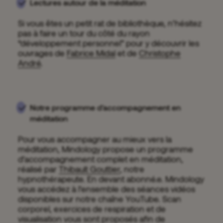
Lectures autour de la méditation
Si vous êtes un petit rat de bibliothèque, n’hésitez
pas à faire un tour du côté du rayon
“développement personnel” pour y découvrir les
ouvrages de
Fabrice Midal
et de
Christophe
André
.
Notre programme d'accompagnement en
méditation
Pour vous accompagner au mieux vers la
méditation, Mindology propose un programme
d’accompagnement complet en méditation,
réalisé par
Thibault Gouttier
, notre
hypnothérapeute. En devant abonné.e. Mindology
vous accédez à l’ensemble des séances vidéos
disponibles sur notre chaîne YouTube. Scan
corporel, exercices de respiration et de
visualisation vous sont proposés afin de