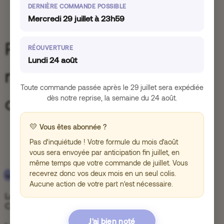
DERNIÈRE COMMANDE POSSIBLE
Mercredi 29 juillet à 23h59
Prendre conscience du
RÉOUVERTURE
Lundi 24 août
mode par défaut de notre
Toute commande passée après le 29 juillet sera expédiée
cerveau.
dès notre reprise, la semaine du 24 août.
💛
Vous êtes abonnée ?
Pas d'inquiétude ! Votre formule du mois d'août
vous sera envoyée par anticipation fin juillet, en
même temps que votre commande de juillet. Vous
recevrez donc vos deux mois en un seul colis.
2. Apaiser les ruminations mentales
Aucune action de votre part n'est nécessaire.
La méditation est un entraînement de notre cerveau.
Comme un sport, plus on pratique, plus on progresse.
J'ai bien noté