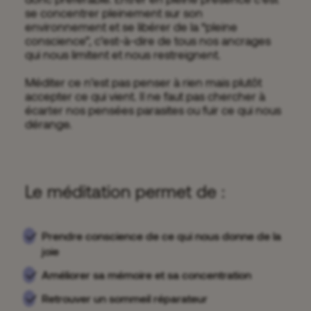
se concentrer pleinement sur son
environnement et se libérer de la “pleine
conscience”, c’est-à-dire de tous nos ancrages
qui nous limitent et nous restreignent.
Méditer ce n’est pas penser à rien mais plutôt
accepter ce qui vient. Il ne faut pas chercher à
écarter nos pensées parasites ou fuir ce qui nous
dérange.
Le méditation permet de :
Prendre conscience de ce qui nous donne de la
joie
Améliorer sa mémoire et sa concentration
Retrouver un sommeil réparateur