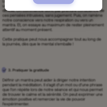
Les pensées parasites sont normales. Se concentrer
uniquement sur le moment présent sera au début
difficile. On commence donc par prendre conscience de
ces pensées intrusives, sans jugement. Puis, on ramène
notre conscience vers notre respiration ou vers un
mantra. Et, on essaye au maximum de rester pleinement
attentif au moment présent.
Cette pratique peut nous accompagner tout au long de
la journée, dès que le mental s’emballe !
3. Pratiquer la gratitude
Définir un mantra peut aider à diriger notre intention
pendant la méditation. Il s’agit d’un mot ou d’une phrase
que l’on répète lors de notre séance et qui nous permet
de trouver le calme et la sérénité. On peut exprimer une
émotion positive et remercier la vie de pouvoir
l’expérimenter.