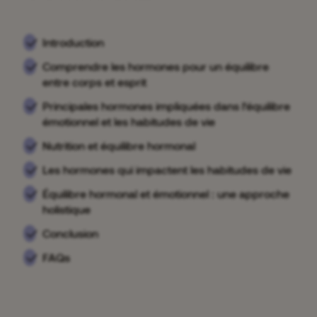
Introduction
Comprendre les hormones pour un équilibre
entre corps et esprit
Principales hormones impliquées dans l’équilibre
émotionnel et les habitudes de vie
Nutrition et équilibre hormonal
Les hormones qui impactent les habitudes de vie
Équilibre hormonal et émotionnel : une approche
holistique
Conclusion
FAQs