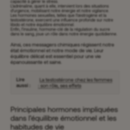
capacité à gérer le stress.
L’adrénaline, quant à elle, intervient lors des situations
d’urgence, mobilisant notre énergie et notre vigilance.
Les hormones sexuelles, telles que l’œstrogène et la
testostérone, exercent une influence profonde sur notre
libido et notre équilibre émotionnel.
Enfin, l’insuline, hormone-clé de la régulation du sucre
dans le sang, joue un rôle dans notre énergie quotidienne.
Ainsi, ces messagers chimiques régissent notre
état émotionnel et notre mode de vie. Leur
équilibre délicat est essentiel pour une vie
épanouissante et saine.
La testostérone chez les femmes
: son rôle, ses effets
Principales hormones impliquées
dans l’équilibre émotionnel et les
habitudes de vie