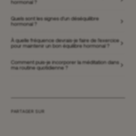
hormonal ?
Quels sont les signes d'un déséquilibre
hormonal ?
À quelle fréquence devrais-je faire de l'exercice
pour maintenir un bon équilibre hormonal ?
Comment puis-je incorporer la méditation dans
ma routine quotidienne ?
PARTAGER SUR