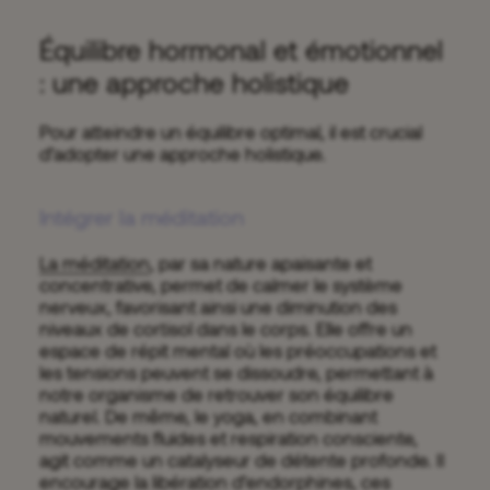
Équilibre hormonal et émotionnel
: une approche holistique
Pour atteindre un équilibre optimal, il est crucial
d’adopter une approche holistique.
Intégrer la méditation
La méditation
, par sa nature apaisante et
concentrative, permet de calmer le système
nerveux, favorisant ainsi une diminution des
niveaux de cortisol dans le corps. Elle offre un
espace de répit mental où les préoccupations et
les tensions peuvent se dissoudre, permettant à
notre organisme de retrouver son équilibre
naturel. De même, le yoga, en combinant
mouvements fluides et respiration consciente,
agit comme un catalyseur de détente profonde. Il
encourage la libération d’endorphines, ces