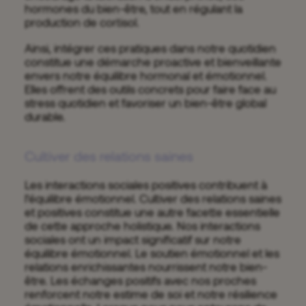
hormones du bien-être, tout en régulant la
production de cortisol.
Ainsi, intégrer ces pratiques dans notre quotidien
constitue une démarche proactive et bienveillante
envers notre équilibre hormonal et émotionnel.
Elles offrent des outils concrets pour faire face au
stress quotidien et favoriser un bien-être global
durable.
Cultiver des relations saines
Les interactions sociales positives contribuent à
l’équilibre émotionnel. Cultiver des relations saines
et positives constitue une autre facette essentielle
de cette approche holistique. Nos interactions
sociales ont un impact significatif sur notre
équilibre émotionnel. Le soutien émotionnel et les
relations enrichissantes nourrissent notre bien-
être. Les échanges positifs avec nos proches
renforcent notre estime de soi et notre résilience