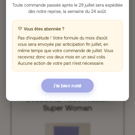
En outre, un sommeil suffisant permet également
Toute commande passée après le 29 juillet sera expédiée
de réguler la production de cortisol, l’hormone du
dès notre reprise, la semaine du 24 août.
stress. Lorsque nous dormons bien, les niveaux
de cortisol diminuent, ce qui favorise une
💛
réduction du stress et une meilleure gestion des
Vous êtes abonnée ?
émotions au quotidien. Ainsi, investir dans un
Pas d'inquiétude ! Votre formule du mois d'août
sommeil de qualité s’avère être une démarche
vous sera envoyée par anticipation fin juillet, en
précieuse pour équilibrer nos hormones et
même temps que votre commande de juillet. Vous
cultiver un bien-être émotionnel solide. Cela nous
recevrez donc vos deux mois en un seul colis.
permet de faire face aux défis de la vie
Aucune action de votre part n'est nécessaire.
quotidienne avec une énergie positive et une
clarté mentale accrue.
J'ai bien noté
Découvrez notre infusion
Super Woman