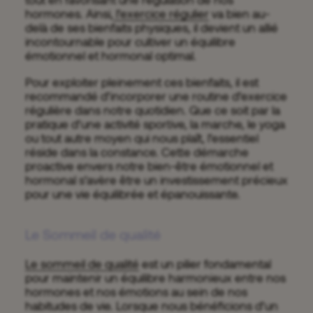
hormones. Ainsi,
l’exercice régulier
va bien au-
delà de ses bienfaits physiques, il devient un allié
incontournable pour cultiver un équilibre
émotionnel et hormonal optimal.
Pour exploiter pleinement ces bienfaits, il est
recommandé d’incorporer une routine d’exercice
régulière dans notre quotidien. Que ce soit par la
pratique d’une activité sportive, la marche, le yoga
ou tout autre moyen qui nous plaît, l’essentiel
réside dans la constance. Cette démarche
proactive envers notre bien-être émotionnel et
hormonal s’avère être un investissement précieux
pour une vie équilibrée et épanouissante.
Le Sommeil de qualité
Le sommeil de qualité
est un pilier fondamental
pour maintenir un équilibre harmonieux entre nos
hormones et nos émotions au sein de nos
habitudes de vie. Lorsque nous bénéficions d’un