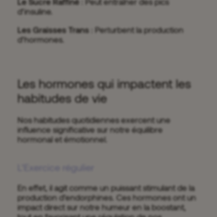
Le Sucre Raffiné
: Peut entraîner des pics
d’insuline.
Les Graisses Trans
: Perturbent la production
d’hormones.
Les hormones qui impactent les
habitudes de vie
Nos habitudes quotidiennes exercent une
influence significative sur notre équilibre
hormonal et émotionnel.
L'Exercice régulier
En effet, il agit comme un puissant stimulant de la
production d’endorphines. Ces hormones ont un
impact direct sur notre humeur en la boostant,
tout en favorisant une régulation de nos