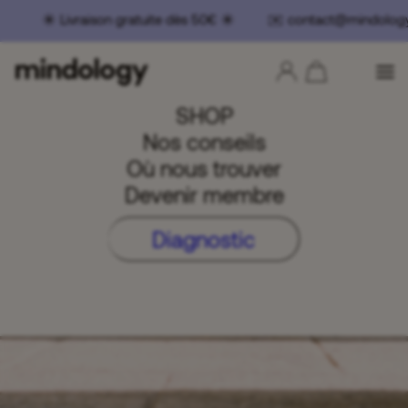
 Livraison gratuite dès 50€ ☀️ ✉️ contact@mindology
SHOP
Nos conseils
Où nous trouver
Devenir membre
Diagnostic