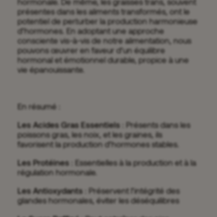
hormonale. De même, les graisses trans, souvent
présentes dans les aliments transformés, ont le
potentiel de perturber la production harmonieuse
d’hormones. En adoptant une approche
consciente vis-à-vis de notre alimentation, nous
pouvons œuvrer en faveur d’un équilibre
hormonal et émotionnel durable, propice à une
vie épanouissante.
En résumé :
Les Acides Gras Essentiels
: Présents dans les
poissons gras, les noix, et les graines, ils
favorisent la production d’hormones stables.
Les Protéines
: Essentielles à la production et à la
régulation hormonale.
Les Antioxydants
: Préservent l’intégrité des
glandes hormonales, éviter les déséquilibres