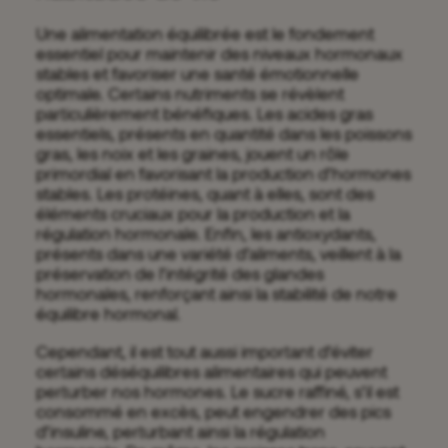
Une alimentation équilibrée est le fondement
essentiel pour maintenir des niveaux hormonaux
stables et favoriser une santé émotionnelle
optimale. Certains nutriments se révèlent
particulièrement bénéfiques. Les acides gras
essentiels, présents en quantité dans les poissons
gras, les noix et les graines, jouent un rôle
primordial en favorisant la production d’hormones
stables. Les protéines, quant à elles, sont des
éléments cruciaux pour la production et la
régulation hormonale. Enfin, les antioxydants,
présents dans une variété d’aliments, veillent à la
préservation de l’intégrité des glandes
hormonales, renforçant ainsi la stabilité de notre
équilibre hormonal.
Cependant, il est tout aussi important d’éviter
certains déséquilibres alimentaires qui peuvent
perturber nos hormones. Le sucre raffiné, s’il est
consommé en excès, peut engendrer des pics
d’insuline, perturbant ainsi la régulation