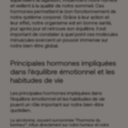
et veillent à la qualité de notre sommeil. Ces
hormones permettent le bon fonctionnement de
notre système corporel. Grâce à leur action et
leur effet, notre organisme est en bonne santé,
jour après jour et retrouve son équilibre. Il est
important de constater à quel point ces molécules
minuscules exercent un pouvoir immense sur
notre bien-être global.
Principales hormones impliquées
dans l’équilibre émotionnel et les
habitudes de vie
Les principales hormones impliquées dans
l’équilibre émotionnel et les habitudes de vie
jouent un rôle important sur notre bien-être
quotidien.
La sérotonine, souvent surnommée “l’hormone du
bonheur”, influe directement sur notre humeur et notre