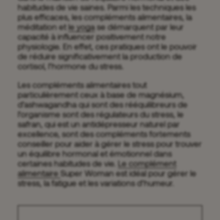
habitudes de vie saines. Parmi les techniques les
plus efficaces, les compléments alimentaires, la
méditation et
le yoga
se démarquent par leur
capacité à influencer positivement notre
physiologie. En effet, ces pratiques ont le pouvoir
de réduire significativement la production de
cortisol, l’hormone du stress.
Les compléments alimentaires tout
particulièrement ceux à base de magnésium,
d’ashwagandha qui sont des rééquilibreurs de
l’organisme sont des régulateurs du stress, le
safran, qui est un antidépresseur naturel par
excellence, sont des compléments fortements
conseiller pour aider à gérer le stress pour trouver
un équilibre hormonal et émotionnel dans
certaines habitudes de vie.
Le complément
alimentaire
Super Woman est idéal pour gérer le
stress, la fatigue et les variations d’humeur.