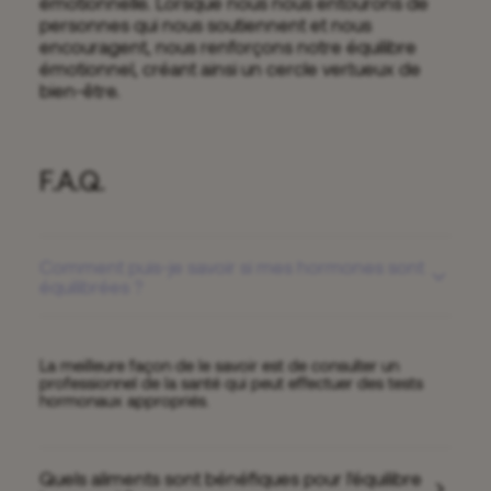
émotionnelle. Lorsque nous nous entourons de
personnes qui nous soutiennent et nous
encouragent, nous renforçons notre équilibre
émotionnel, créant ainsi un cercle vertueux de
bien-être.
F.A.Q.
Comment puis-je savoir si mes hormones sont
équilibrées ?
La meilleure façon de le savoir est de consulter un
professionnel de la santé qui peut effectuer des tests
hormonaux appropriés.
Quels aliments sont bénéfiques pour l'équilibre