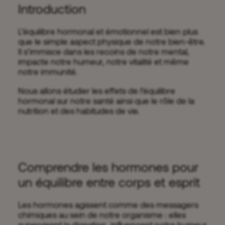
Introduction
L’équilibre hormonal et émotionnel est bien plus
que le simple aspect physique de notre bien-être.
Il s’immisce dans les recoins de notre mental,
impacte notre humeur, notre vitalité et même
notre immunité.
Nous allons étudier les effets de l’équilibre
hormonal sur notre santé ainsi que le rôle de la
nutrition et des habitudes de vie.
Comprendre les hormones pour
un équilibre entre corps et esprit
Les hormones agissent comme des messagers
chimiques au sein de notre organisme : elles
supervisent la digestion, influencent notre humeur