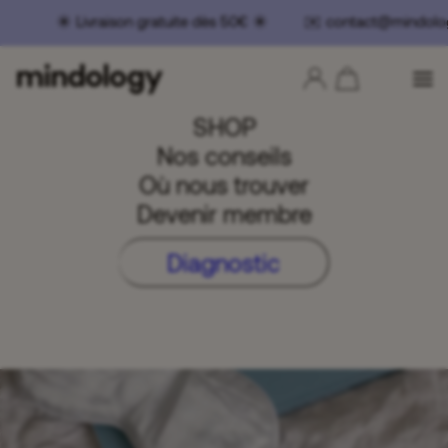
☀️ Livraison gratuite dès 50€ ☀️ ✉️ contact@mindolo
SHOP
Nos conseils
Où nous trouver
Devenir membre
Diagnostic