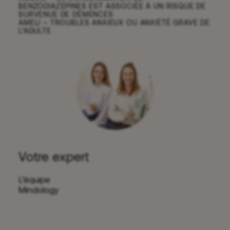
BENZODIAZÉPINES EST ASSOCIÉE À UN RISQUE DE
SURVENUE DE DÉMENCES
AMELI – TROUBLES ANXIEUX OU ANXIÉTÉ GRAVE DE
L’ADULTE
Votre expert
L’équipe
Mindology