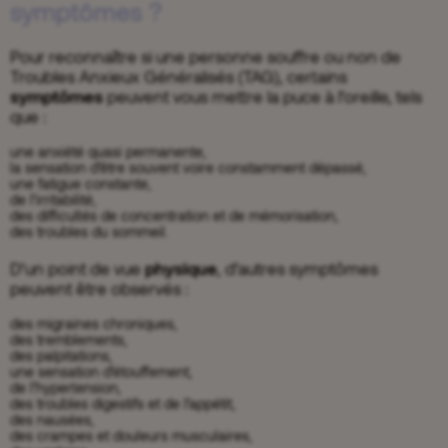
symptômes ?
Pour reconnaître si une personne souffre ou non de
Troubles Anxieux Généralisés (TAG), certains
symptômes
peuvent vous mettre la puce à l’oreille, tels
que :
une anxiété quasi permanente
,
la sensation d’être souvent voire constamment dépassé,
une fatigue constante,
de l’irritabilité,
des difficultés de concentration et de mémorisation,
des troubles du sommeil.
D’un point de vue
physique
, d’autres symptômes
peuvent être observés :
des migraines chroniques,
des tremblements,
des palpitations,
une sensation d’étouffement,
de l’hypertension,
des troubles digestifs et de l’appétit,
des nausées,
des crampes et douleurs musculaires,