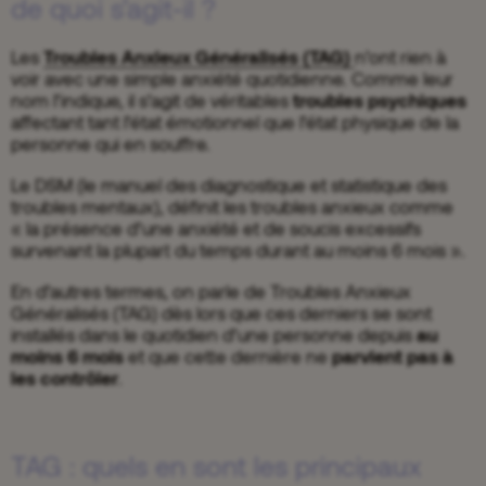
de quoi s’agit-il ?
Les
Troubles Anxieux Généralisés (TAG)
n’ont rien à
voir avec une simple anxiété quotidienne. Comme leur
nom l’indique, il s’agit de véritables
troubles psychiques
affectant tant l’état émotionnel que l’état physique de la
personne qui en souffre.
Le DSM (le manuel des diagnostique et statistique des
troubles mentaux), définit les troubles anxieux comme
«
la présence d’une anxiété et de soucis excessifs
survenant la plupart du temps durant au moins 6 mois ».
En d’autres termes, on parle de
Troubles Anxieux
Généralisés (TAG) dès lors que ces derniers se sont
installés dans le quotidien d’une personne depuis
au
moins 6 mois
et que cette dernière ne
parvient pas à
les contrôler
.
TAG : quels en sont les principaux