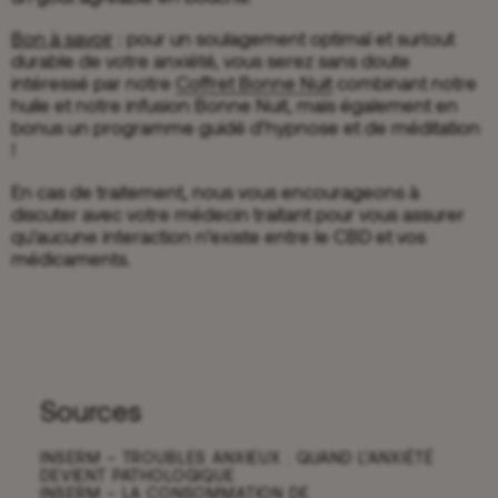
Bon à savoir
: pour un soulagement optimal et surtout
durable de votre anxiété, vous serez sans doute
intéressé par notre
Coffret Bonne Nuit
combinant notre
huile et notre infusion Bonne Nuit, mais
également en
bonus un programme guidé d’hypnose et de méditation
!
En cas de traitement, nous vous encourageons à
discuter avec votre médecin traitant pour vous assurer
qu’aucune interaction n’existe entre le CBD et vos
médicaments.
Sources
INSERM – TROUBLES ANXIEUX : QUAND L’ANXIÉTÉ
DEVIENT PATHOLOGIQUE
INSERM – LA CONSOMMATION DE