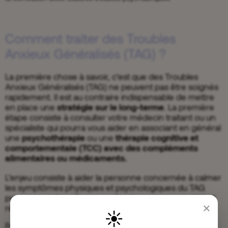
Comment traiter des Troubles
Anxieux Généralisés (TAG) ?
La première chose à savoir, c’est que des Troubles
Anxieux Généralisés (TAG) ne peuvent pas être soignés
rapidement. Il est au contraire indispensable de mettre
en place une
stratégie sur le long-terme
. La première
étape consiste à consulter votre médecin traitant ou un
spécialiste qui pourra vous aider en associant en général
une
psychothérapie
ou une
thérapie cognitive et
comportementale (TCC) avec des compléments
alimentaires ou médicaments.
L’enjeu consiste à aider la personne concernée à calmer
les symptômes physiques et psychologiques du TAG
pour pouvoir travailler en profondeur sur son anxiété et
×
rétablir son équilibre.
☀️
Pour calmer les symptômes du TAG sur le court terme et sortir du