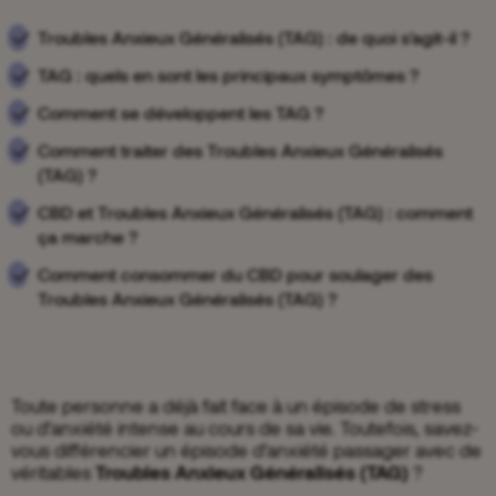
Troubles Anxieux Généralisés (TAG) : de quoi s'agit-il ?
TAG : quels en sont les principaux symptômes ?
Comment se développent les TAG ?
Comment traiter des Troubles Anxieux Généralisés
(TAG) ?
CBD et Troubles Anxieux Généralisés (TAG) : comment
ça marche ?
Comment consommer du CBD pour soulager des
Troubles Anxieux Généralisés (TAG) ?
Toute personne a déjà fait face à un épisode de stress
ou d’anxiété intense au cours de sa vie. Toutefois, savez-
vous différencier un épisode d’anxiété passager avec de
véritables
Troubles Anxieux Généralisés (TAG)
?