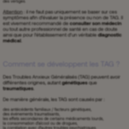
des vertiges.
Attention
: il ne faut pas uniquement se baser sur ces
symptômes afin d’évaluer la présence ou non de TAG. Il
est vivement recommandé de
consulter son médecin
ou tout autre professionnel de santé en cas de doute
ainsi que pour l’établissement d’un véritable
diagnostic
médical
.
Comment se développent les TAG ?
Des Troubles Anxieux Généralisés (TAG) peuvent avoir
différentes origines, autant
génétiques
que
traumatiques
.
De manière générale, les TAG sont causés par :
des antécédents familiaux / facteurs génétiques,
des événements traumatisants,
les effets secondaires de certains médicaments lourds,
la consommation d’alcool ou de drogues,
la corrélation avec d’autres troubles psychiatriques.