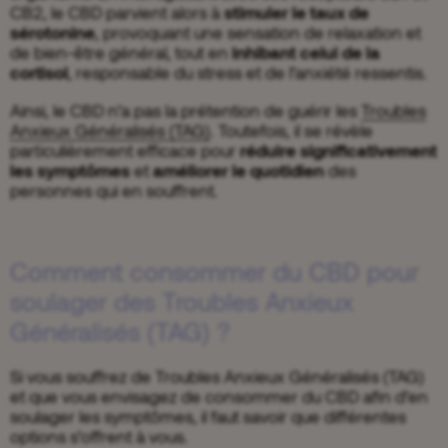
CB2, le CBD parvient alors à
stimuler le taux de
sérotonine
, provoquant une sensation de relaxation et
de bien-être général, tout en
inhibant celui de la
cortisol
, responsable du stress et de l’anxiété ressentis.
Ainsi, le CBD n’a pas la prétention de guérir les
Troubles
Anxieux Généralisés (TAG)
. Toutefois, il se révèle
particulièrement efficace pour
réduire significativement
les symptômes
et
améliorer le quotidien
des
personnes qui en souffrent.
Comment consommer du CBD pour
soulager des Troubles Anxieux
Généralisés (TAG) ?
Si vous souffrez de Troubles Anxieux Généralisés (TAG)
et que vous envisagez de consommer du CBD afin d’en
soulager les symptômes, il faut savoir que différentes
options s’offrent à vous.