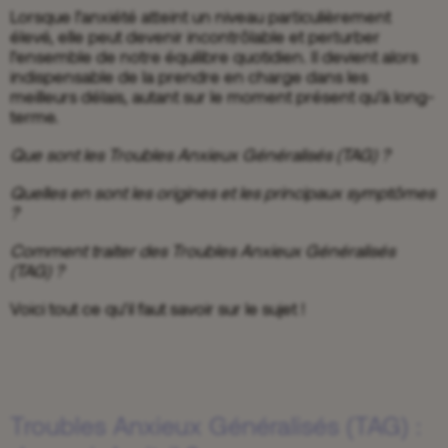
Lorsque l’anxiété atteint un niveau particulièrement
élevé, elle peut devenir incontrôlable et perturber
l’ensemble de notre équilibre quotidien. Il devient alors
indispensable de la prendre en charge dans les
meilleurs délais, autant sur le moment présent qu’à long-
terme.
Que sont les Troubles Anxieux Généralisés (TAG) ?
Quelles en sont les origines et les principaux symptômes
?
Comment traiter des Troubles Anxieux Généralisés
(TAG) ?
Voici tout ce qu’il faut savoir sur le sujet !
Troubles Anxieux Généralisés (TAG) :