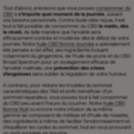
Tout d’abord, précisons que vous pouvez
consommer du
CBD
à
n’importe quel moment de la journée
, suivant
vos besoins personnels. Contre toute idée reçue, il est
tout à fait possible de consommer du CBD
le matin, dès
le réveil
, de telle manière que l’anxiété sera
efficacement contrée et modérée dès le début de votre
journée. Notre
huile CBD Bonne Journée
a spécialement
été pensée à cet effet, ses ingrédients incluant
notamment du gingembre, de l’huile de prune et du CBD
Broad Spectrum pour un soulagement efficace de
l’anxiété matinale, une
prévention des crises
d’angoisses
sans oublier la régulation de votre humeur.
A contrario, pour réduire les troubles du sommeil
caractéristiques des TAG et enfin bénéficier d’un
sommeil réparateur, vous pouvez tout à fait consommer
du CBD peu avant l’heure du coucher. Notre
huile CBD
Bonne Nuit
ou encore notre infusion de la même
gamme se composent de mélisse et d’huile de noisette,
des ingrédients à même de faciliter l’endormissement et
d’équilibrer les cycles du sommeil, tout en vous procurant
un goût agréable en bouche.