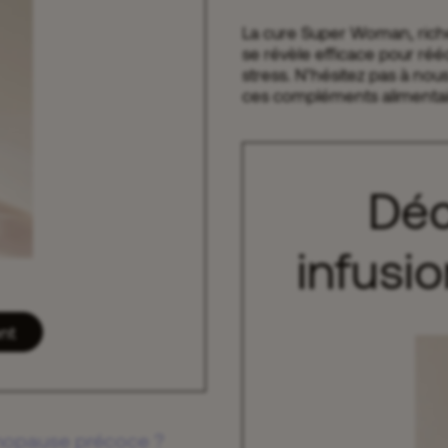
La cure Super Woman, riche
se révèle efficace pour rééq
stress. N’hésitez pas à nou
ces compléments alimentai
Déc
infus
nt
énopause précoce ?