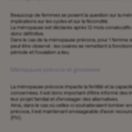
Beaucoup de femmes se posent la question sur la mé
implications sur les cycles et sur la fécondité.
La ménopause est déclarée après 12 mois consécutifs s
donc définitive.
Dans le cas de la ménopause précoce, pour 1 femme su
peut être observé : les ovaires se remettent à fonctio
période et l’ovulation a lieu.
Ménopause précoce et grossesse
La ménopause précoce impacte la fertilité et la capac
concernées. Il est donc important d’être informé des im
leur projet familial et d’envisager des alternatives.
Ainsi, dans le cas où celles-ci souhaiteraient tomber 
précoce, il est maintenant envisageable d’avoir recours 
(FIV).