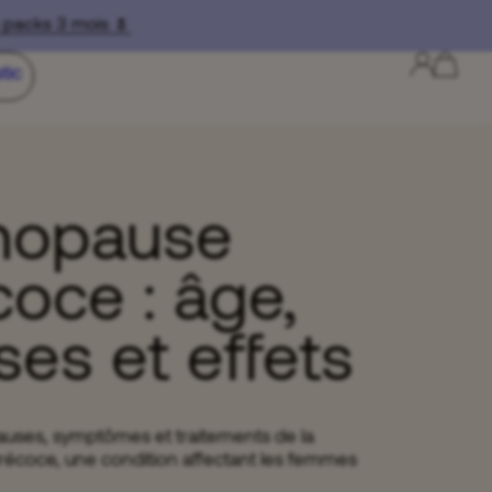
cks 3 mois 🌷
tic
opause
coce : âge,
ses et effets
causes, symptômes et traitements de la
coce, une condition affectant les femmes