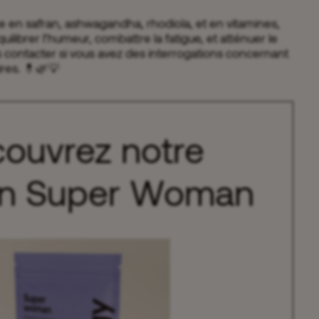
 en safran, ashwagandha, rhodiola, et en vitamines,
uilibrer l’humeur, combattre la fatigue, et atténuer le
s contacter si vous avez des interrogations concernant
res. 💊🌿💡
ouvrez notre
ion Super Woman