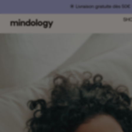
☀️ Livraison gratuite dès 50€ 
SH