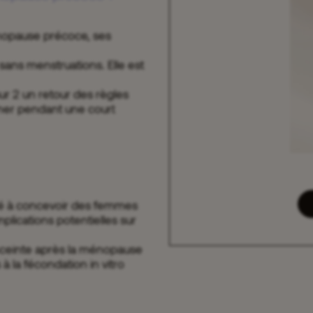
nopause précoce, ses
ans menstruations. Elle est
r 2 un retour des règles
nner pendant une court
ité à concevoir des femmes
plications potentielles sur
enceinte après la ménopause
à la fécondation in vitro