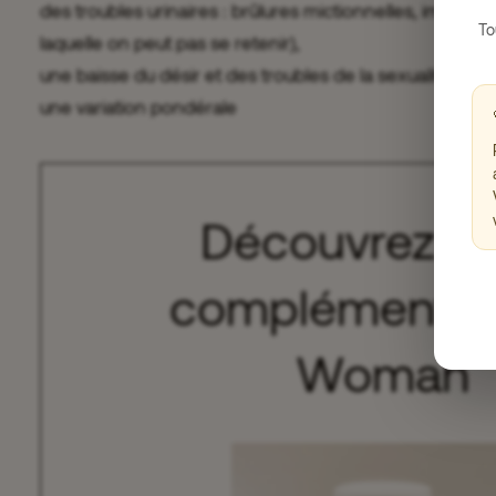
des troubles urinaires : brûlures mictionnelles, império
To
laquelle on peut pas se retenir),
une baisse du désir et des troubles de la sexualité,
une variation pondérale
Découvrez no
complément S
Woman