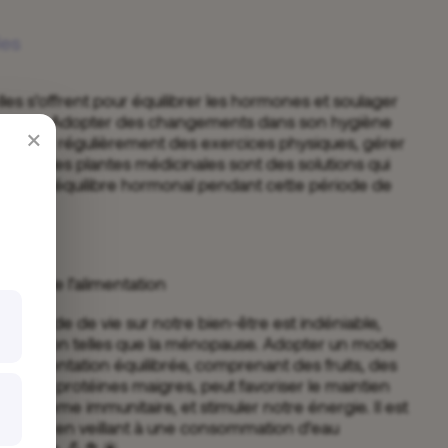
les
les s’offrent pour équilibrer les hormones et soulager
pause. Adopter des changements dans son hygiène
×
 intégrer régulièrement des exercices physiques, gérer
ienfaits des plantes médicinales sont des solutions qui
enir un équilibre hormonal pendant cette période de
ie et de l’alimentation
t du mode de vie sur notre bien-être est indéniable,
e transition telles que la ménopause. Adopter un mode
une alimentation équilibrée, comprenant des fruits, des
 et des protéines maigres, peut favoriser le maintien
le système immunitaire, et stimuler notre énergie. Il est
r hydraté en veillant à une consommation d’eau