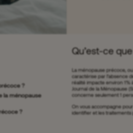
Qu’est-ce que
La ménopause précoce, ou 
caractérise par l’absence 
réalité impacte environ 1%
précoce ?
Journal de la Ménopause (S
e la ménopause
concerne seulement 1 pers
On vous accompagne pour 
récoce ?
identifier et les traitements