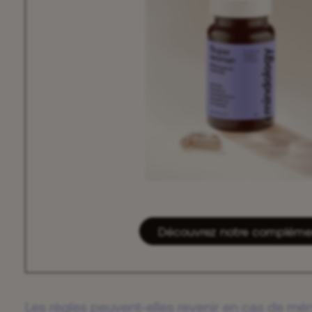
Découvrez notre compléme
Les règles peuvent-elles revenir en cas de m