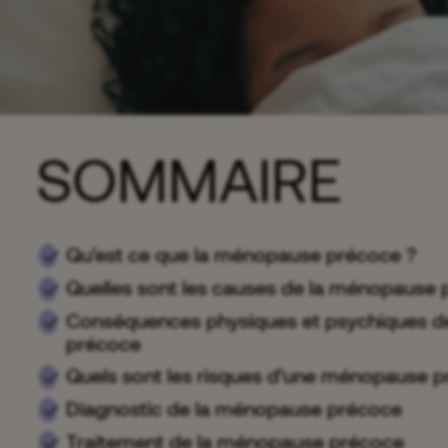
SOMMAIRE
Qu’est ce que la ménopause précoce ?
Quelles sont les causes de la ménopause 
Conséquences physiques et psychiques d
précoce
Quels sont les risques d’une ménopause p
Diagnostic de la ménopause précoce
Traitement de la ménopause précoce