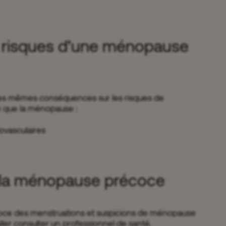
s risques d’une ménopause
es mêmes conséquences sur les risques de
 que la ménopause :
ovasculaires
 la ménopause précoce
coce des menstruations et suspicions de ménopause
aller consulter un professionnel de santé.