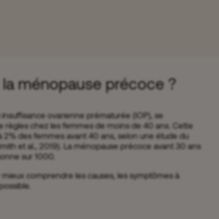
 la ménopause précoce ?
insuffisance ovarienne prématurée (IOP), se
de règles chez les femmes de moins de 40 ans. Cette
 à 2% des femmes avant 40 ans, selon une étude du
mith et al., 2019). La ménopause précoce avant 30 ans
onne sur 1000.
mieux comprendre les causes, les symptômes à
 possible.