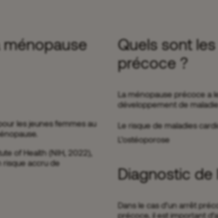
la ménopause
Quels sont le
précoce ?
La ménopause précoce a l
développement de maladie
 pour les jeunes femmes au
Le risque de maladies cardi
ménopause.
L’ostéoporose
tute of Health (NIH, 2022),
un risque accru de
Diagnostic de
Dans le cas d’un arrêt pré
précoce, il est important d’