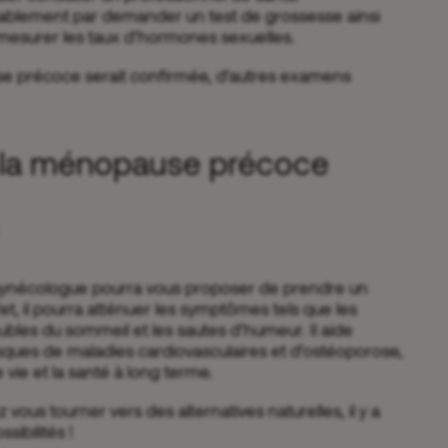
blement par demander un test de grossesse ainsi
mesurer les taux d’hormones sexuelles.
se précoce serait confirmée, d’autres examens
 la ménopause précoce
 gynécologue pourra vous proposer de prendre un
et, il pourra atténuer les symptômes tels que les
ubles du sommeil et les sautes d’humeur. Il aide
sques de maladies cardiovasculaires et d’ostéoporose,
e vie et la santé à long terme.
vous tourner vers des alternatives naturelles, il y a
ibilités !