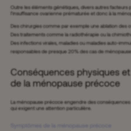
Outre les éléments génétiques, divers autres facteurs 
l’insuffisance ovarienne prématurée et donc à la mén
Des chirurgies comme par exemple une ablation des ov
Des traitements comme la radiothérapie ou la chimiot
Des infections virales, maladies ou maladies auto-immu
responsables de presque 20% des cas de ménopaus
Conséquences physiques et
de la ménopause précoce
La ménopause précoce engendre des conséquences p
qui exigent une attention particulière.
Symptômes de la ménopause précoce