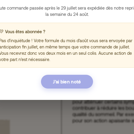
adéquate tout au long de la
sité (envie pressante pour
ute commande passée après le 29 juillet sera expédiée dès notre repri
la semaine du 24 août.
Les bienfaits de l’exercice 
💛
Vous êtes abonnée ?
L’intégration d’une activit
Pas d'inquiétude ! Votre formule du mois d'août vous sera envoyée par
le maintien du bien-être, 
anticipation fin juillet, en même temps que votre commande de juillet.
incluent le renforcement du
Vous recevrez donc vos deux mois en un seul colis. Aucune action de
l’amélioration de l’énergie
tre
votre part n'est nécessaire.
individuelles contribue à crée
uper
J'ai bien noté
Les compléments alimentair
La phytothérapie et les com
pour atténuer certains sy
contribuer à réduire les bou
qualité du sommeil. Par ex
pour son action apaisante s