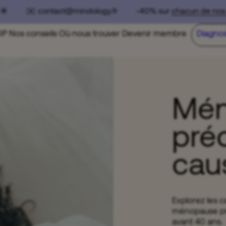
☀️ ✉️ contact@mindology.fr -40% sur
chacun de nos pa
OP
Nos conseils
Où nous trouver
Devenir membre
Diagnos
Mén
pré
cau
Explorez les 
ménopause pré
avant 40 ans.