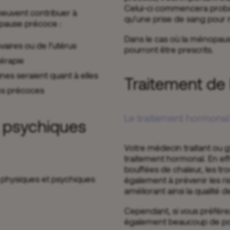
Celui-ci commencera proba
peuvent contribuer à
qu’une prise de sang pour 
opause précoce :
Dans le cas où la ménopau
aires ou de l’utérus
pourront être prescrits.
hérapie
nes seraient quant à elles
Traitement de
es précoces
Le traitement hormonal
 psychiques
Votre médecin traitant ou
traitement hormonal. En eff
bouffées de chaleur, les tro
hysiques et psychiques
également à prévenir les ri
améliorant ainsi la qualité d
Cependant, si vous préférez 
également beaucoup de poss