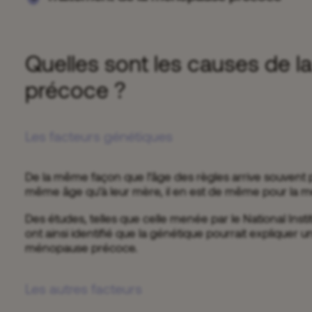
Quelles sont les causes de 
précoce ?
Les facteurs génétiques
De la même façon que l’âge des règles arrive souvent
même âge qu’à leur mère, il en est de même pour la 
Des études, telles que celle menée par le National Insti
ont ainsi identifié que la génétique pourrait expliquer 
ménopause précoce.
Les autres facteurs