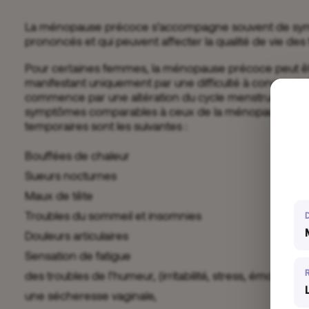
La ménopause précoce s’accompagne souvent de sym
prononcés et qui peuvent affecter la qualité de vie d
Pour certaines femmes, la ménopause précoce peut ê
manifestant uniquement par une difficulté à concevoir. 
commence par une altération du cycle menstruel, évol
symptômes comparables à ceux de la ménopause natur
temporaires sont les suivantes :
Bouffées de chaleur
Sueurs nocturnes
Maux de tête
Troubles du sommeil et insomnies
Douleurs articulaires
Sensation de fatigue
des troubles de l’humeur, (irritabilité, stress, émotivité …
une sécheresse vaginale,