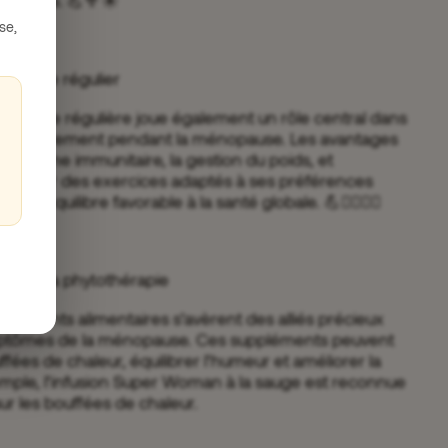
 journée. 💪🥦☀️
se,
physique régulier
é physique régulière joue également un rôle central dans
particulièrement pendant la ménopause. Les avantages
 système immunitaire, la gestion du poids, et
. Engager des exercices adaptés à ses préférences
r un équilibre favorable à la santé globale. 💪🏋️‍♀️🤸‍♀️
es et la phytothérapie
pléments alimentaires s’avèrent des alliés précieux
mptômes de la ménopause. Ces suppléments peuvent
ffées de chaleur, équilibrer l’humeur et améliorer la
emple, l’infusion Super Woman à la sauge est reconnue
ur les bouffées de chaleur.