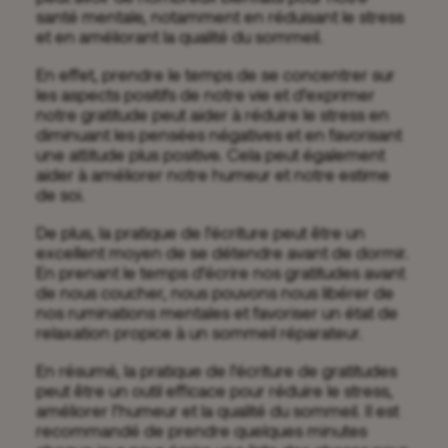
santé mentale, notamment en réduisant le stress
et en améliorant la qualité du sommeil.
En effet, prendre le temps de se concentrer sur
les aspects positifs de notre vie et d’exprimer
notre gratitude peut aider à réduire le stress en
diminuant les pensées négatives et en favorisant
une attitude plus positive. Cela peut également
aider à améliorer notre humeur et notre estime
de soi.
De plus, la pratique de l’écriture peut être un
excellent moyen de se détendre avant de dormir.
En prenant le temps d’écrire nos gratitudes avant
de nous coucher, nous pouvons nous libérer de
nos ruminations mentales et favoriser un état de
relaxation propice à un sommeil réparateur.
En résumé, la pratique de l’écriture de gratitudes
peut être un outil efficace pour réduire le stress,
améliorer l’humeur et la qualité du sommeil. Il est
recommandé de prendre quelques minutes