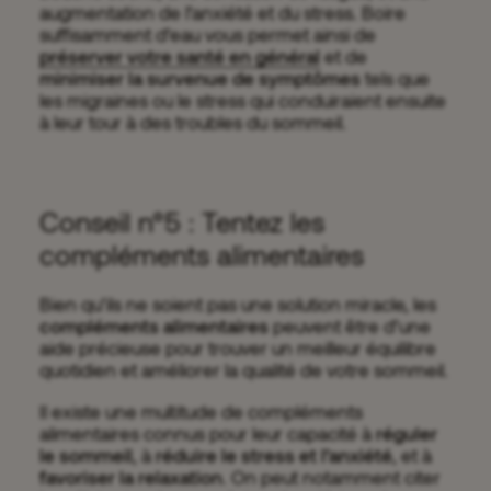
augmentation de l’anxiété et du stress. Boire
suffisamment d’eau vous permet ainsi de
préserver votre santé en général
et de
minimiser la survenue de symptômes
tels que
les migraines ou le stress qui conduiraient ensuite
à leur tour à des troubles du sommeil.
Conseil n°5 : Tentez les
compléments alimentaires
Bien qu’ils ne soient pas une solution miracle, les
compléments alimentaires
peuvent être d’une
aide précieuse pour trouver un meilleur équilibre
quotidien et améliorer la qualité de votre sommeil.
Il existe une multitude de compléments
alimentaires connus pour leur capacité à
réguler
le sommeil
, à
réduire le stress et l’anxiété
, et à
favoriser la relaxation
. On peut notamment citer