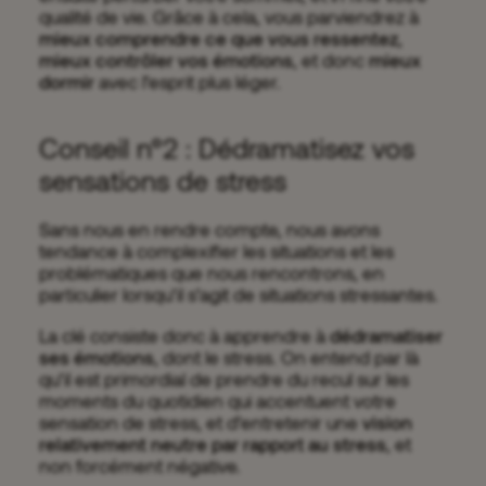
qualité de vie. Grâce à cela, vous parviendrez à
mieux comprendre ce que vous ressentez
,
mieux contrôler vos émotions
, et donc
mieux
dormir
avec l’esprit plus léger.
Conseil n°2 : Dédramatisez vos
sensations de stress
Sans nous en rendre compte, nous avons
tendance à complexifier les situations et les
problématiques que nous rencontrons, en
particulier lorsqu’il s’agit de situations stressantes.
La clé consiste donc à apprendre à
dédramatiser
ses émotions
, dont le stress. On entend par là
qu’il est primordial de prendre du recul sur les
moments du quotidien qui accentuent votre
sensation de stress, et d’entretenir une
vision
relativement neutre par rapport au stress
, et
non forcément négative.