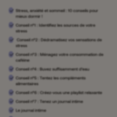
Stress, anxiété et sommeil : 10 conseils pour
mieux dormir !
Conseil n°1 : Identifiez les sources de votre
stress
Conseil n°2 : Dédramatisez vos sensations de
stress
Conseil n°3 : Ménagez votre consommation de
caféine
Conseil n°4 : Buvez suffisamment d’eau
Conseil n°5 : Tentez les compléments
alimentaires
Conseil n°6 : Créez-vous une playlist relaxante
Conseil n°7 : Tenez un journal intime
Le journal intime