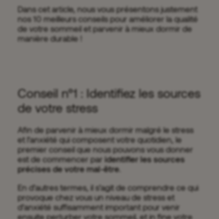
Dans cet article, nous vous présentons justement
nos 10 meilleurs conseils pour améliorer la qualité
de votre sommeil et parvenir à mieux dormir de
manière durable !
Conseil n°1 : Identifiez les sources
de votre stress
Afin de parvenir à mieux dormir malgré le stress
et l’anxiété qui composent votre quotidien, le
premier conseil que nous pouvons vous donner
est de commencer par
identifier les sources
précises de votre mal-être
.
En d’autres termes, il s’agit de comprendre ce qui
provoque chez vous un niveau de stress et
d’anxiété suffisamment important pour venir
ensuite perturber votre sommeil, et in fine votre