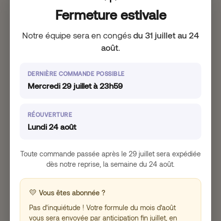
Fermeture estivale
Conseil n°6 : Créez-vous une
playlist relaxante
Notre équipe sera en congés
du 31 juillet au 24
août
.
Écouter de la musique relaxante avant de dormir
peut être une excellente stratégie pour favoriser
un état de détente et améliorer la qualité du
DERNIÈRE COMMANDE POSSIBLE
sommeil. La musique relaxante peut aider à
Mercredi 29 juillet à 23h59
réduire le stress et l’anxiété, à calmer l’esprit et à
favoriser un sommeil plus réparateur.
RÉOUVERTURE
Il est important de choisir des morceaux qui ont
Lundi 24 août
un tempo lent et des mélodies douces et
apaisantes. Vous pouvez également ajouter des
bruits de la nature, comme le bruit des vagues ou
Toute commande passée après le 29 juillet sera expédiée
le chant des oiseaux, pour créer une ambiance
dès notre reprise, la semaine du 24 août.
encore plus relaxante.
Il est également recommandé de limiter
💛
Vous êtes abonnée ?
l’utilisation de votre téléphone portable ou de
Pas d'inquiétude ! Votre formule du mois d'août
votre ordinateur avant de dormir, car la lumière
vous sera envoyée par anticipation fin juillet, en
bleue émise par ces appareils peut perturber