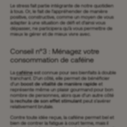
Le stress fait partie intégrante de notre quotidien
à tous. Or, le fait de l’appréhender de manière
positive, constructive, comme un moyen de vous
adapter à une situation de défi et d’ainsi vous
dépasser, ne participera qu’à vous permettre de
mieux le gérer et de mieux vivre avec.
Conseil n°3 : Ménagez votre
consommation de caféine
La
caféine
est connue pour ses bienfaits à double
tranchant. D’un côté, elle permet de bénéficier
d’un
boost de vitalité de manière rapide
et
représente même un plaisir gourmand pour bon
nombre de personnes, alors que d’un autre côté
la
rechute de son effet stimulant
peut s’avérer
relativement brutale.
Contre toute idée reçue, la caféine permet bel et
bien de contrer la fatigue à court terme, mais il