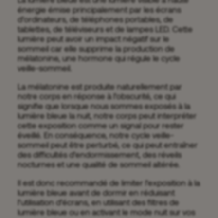
énergie émise principalement par les écrans
d’ordinateurs, de téléphones portables, de
tablettes, de téléviseurs et de lampes LED. Cette
lumière peut avoir un impact négatif sur le
sommeil car elle supprime la production de
mélatonine, une hormone qui régule le cycle
veille-sommeil.
La mélatonine est produite naturellement par
notre corps en réponse à l’obscurité, ce qui
signifie que lorsque nous sommes exposés à la
lumière bleue la nuit, notre corps peut interpréter
cette exposition comme un signal pour rester
éveillé. En conséquence, notre cycle veille-
sommeil peut être perturbé, ce qui peut entraîner
des difficultés d’endormissement, des réveils
nocturnes et une qualité de sommeil altérée.
Il est donc recommandé de limiter l’exposition à la
lumière bleue avant de dormir en réduisant
l’utilisation d’écrans, en utilisant des filtres de
lumière bleue ou en activant le mode nuit sur vos