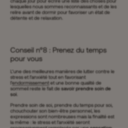
chaque jour pour écrire une liste des choses pour
lesquelles nous sommes reconnaissants et de les
relire avant de dormir pour favoriser un état de
détente et de relaxation.
Conseil n°8 : Prenez du temps
pour vous
L’une des meilleures manières de lutter contre le
stress et l’anxiété tout en favorisant
l’
endormissement
et une bonne qualité de
sommeil reste le fait de
savoir prendre soin de
soi
.
Prendre soin de soi, prendre du temps pour soi,
chouchouter son bien-être personnel, les
expressions sont nombreuses mais la finalité est
la même : le stress et l’anxiété seront
progressivement remplacés par une
sensation