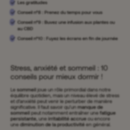
Les gratitudes
Conseil n°8 : Prenez du temps pour vous
Conseil n°9 : Buvez une infusion aux plantes ou
au CBD
Conseil n°10 : Fuyez les écrans en fin de journée
Stress, anxiété et sommeil : 10
conseils pour mieux dormir !
Le
sommeil
joue un rôle primordial dans notre
équilibre quotidien, mais un niveau élevé de stress
et d’anxiété peut venir le perturber de manière
significative. Il faut savoir qu’un
manque de
sommeil
peut notamment entraîner une
fatigue
persistante
, une
irritabilité accrue
ou encore
une
diminution de la productivité
en général.