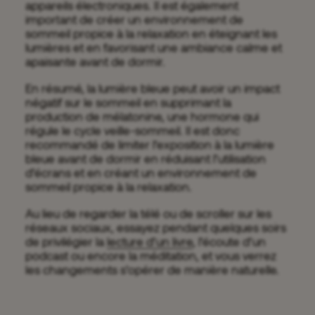
appareils électroniques. Il est également
important de créer un environnement de
sommeil propice à la relaxation en éteignant les
lumières et en favorisant une ambiance calme et
apaisante avant de dormir.
En résumé, la lumière bleue peut avoir un impact
négatif sur le sommeil en supprimant la
production de mélatonine, une hormone qui
régule le cycle veille-sommeil. Il est donc
recommandé de limiter l’exposition à la lumière
bleue avant de dormir en réduisant l’utilisation
d’écrans et en créant un environnement de
sommeil propice à la relaxation.
Au lieu de regarder la télé ou de scroller sur les
réseaux sociaux, essayez pendant quelques soirs
de privilégier la
lecture d’un livre
, l’écoute d’un
podcast ou encore la méditation, et vous verrez
les changements s’opérer de manière naturelle.