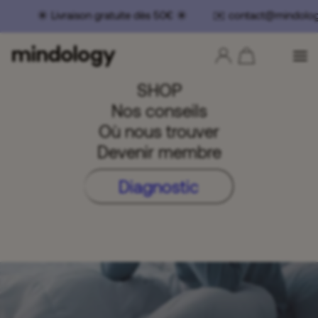
️ Livraison gratuite dès 50€ ☀️ ✉️ contact@mindolog
SHOP
Nos conseils
Où nous trouver
Devenir membre
Diagnostic