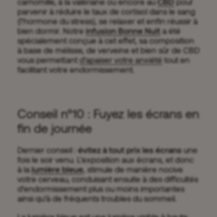
camomille, à la valériane ou encore au
CBD
pour
parvenir à réduire le taux de cortisol dans le sang
(l’hormone du stress), se relaxer et enfin réussir à
bien dormir. Notre
infusion Bonne Nuit
a été
spécialement conçue à cet effet, sa composition
à base de mélisse, de verveine et bien sûr de CBD
vous permettant
d’apaiser votre anxiété
tout en
facilitant votre endormissement.
Conseil n°10 : Fuyez les écrans en
fin de journée
Dernier conseil :
évitez à tout prix les écrans
une
fois le soir venu. L’exposition aux écrans, et donc
à la
lumière bleue
, stimule de manière nocive
votre cerveau, conduisant ensuite à des difficultés
d’endormissement plus ou moins importantes
ainsi qu’à de fréquents troubles du sommeil.
La lumière bleue est une lumière visible à haute