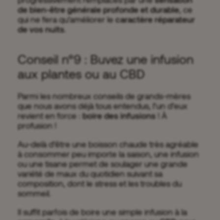
de bien-être générale profonde et durable
, ce
qui ne fera qu’améliorer le
caractère réparateur
de vos nuits
.
Conseil n°9 : Buvez une infusion
aux plantes ou au CBD
Parmi les nombreux conseils de grands-mères
que nous avons déjà tous entendus, l’un d’eux
revient en force :
boire des infusions
! À
profusion !
Au-delà d’être une boisson chaude très agréable
à consommer peu importe la saison, une infusion
ou une tisane permet de soulager une grande
variété de maux du quotidien suivant sa
composition, dont le stress et les troubles du
sommeil.
Il suffit parfois de boire une simple infusion à la