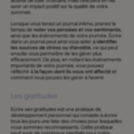
activité de loisir ordinaire, mais cela peut en fait
avoir un impact positif sur la qualité de votre
sommeil.
Lorsque vous tenez un journal intime, prenez le
temps de
noter vos pensées et vos sentiments
,
ainsi que les événements de votre journée. Écrire
dans un journal peut ainsi vous aider à
identifier
les sources de stress ou d’anxiété
, ce qui peut
ensuite vous permettre de les gérer plus
efficacement. De plus, en notant les événements
importants de votre journée, vous pouvez
réfléchir à
la façon dont ils vous ont affecté
et
comment vous pouvez les gérer à l’avenir
Les gratitudes
Ecrire ses gratitudes est une pratique de
développement personnel qui consiste à écrire
tous les jours une liste des choses pour lesquelles
nous sommes reconnaissants. Cette pratique
peut avoir de nombreux bienfaits pour notre