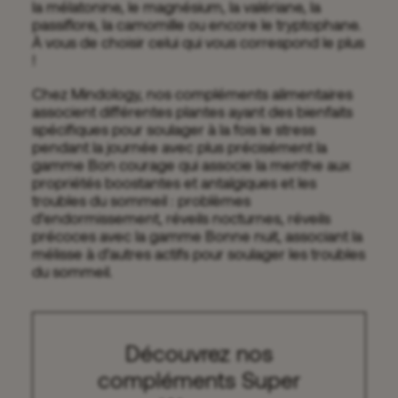
la mélatonine, le magnésium, la valériane, la
passiflore, la camomille ou encore le tryptophane.
À vous de choisir celui qui vous correspond le plus
!
Chez Mindology, nos compléments alimentaires
associent différentes plantes ayant des bienfaits
spécifiques pour soulager à la fois le stress
pendant la journée avec plus précisément la
gamme Bon courage qui associe la menthe aux
propriétés boostantes et antalgiques et les
troubles du sommeil : problèmes
d’endormissement, réveils nocturnes, réveils
précoces avec la gamme Bonne nuit, associant la
mélisse à d’autres actifs pour soulager les troubles
du sommeil.
Découvrez nos
compléments Super