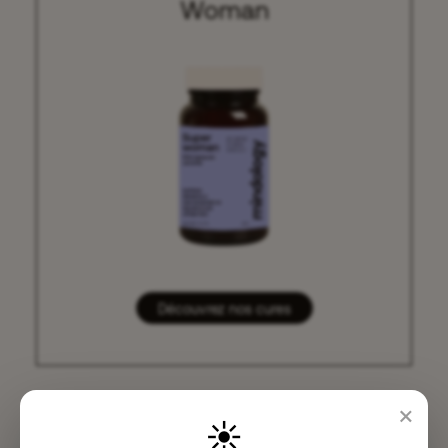
Woman
Découvrez nos cures
×
☀️