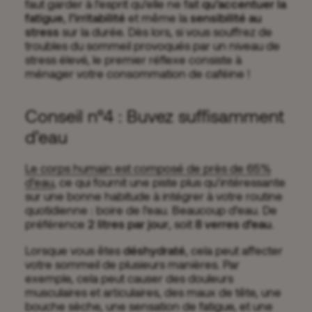
faut garder à l’esprit qu’elle ne fait
qu’accentuer la
fatigue
,
l’irritabilité
et même la
sensibilité au
stress
sur la durée. Dès lors, si vous souffrez de
troubles du sommeil provoqués par un niveau de
stress élevé, le premier réflexe consiste à
ménager votre consommation de caféine !
Conseil n°4 : Buvez suffisamment
d’eau
Le corps humain est composé de près de 65%
d’eau
, ce qui fournit une piste plus qu’intéressante
sur une bonne habitude à intégrer à votre routine
quotidienne : boire de l’eau. Beaucoup d’eau. De
préférence
2 litres par jour
, soit
8 verres d’eau
.
Lorsque vous êtes
déshydraté
, cela peut affecter
votre sommeil de plusieurs manières. Par
exemple, cela peut causer des douleurs
musculaires et articulaires, des maux de tête, une
bouche sèche, une sensation de fatigue, et une