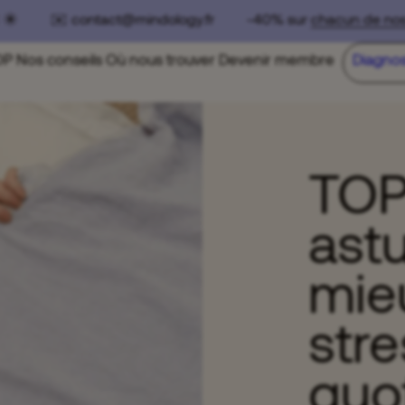
☀️ ✉️ contact@mindology.fr -40% sur
chacun de nos pa
OP
Nos conseils
Où nous trouver
Devenir membre
Diagnos
TOP
ast
mie
stre
quo