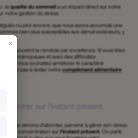
 : la
qualité du sommeil
a un impact direct sur notre
ur notre gestion du stress.
igués ou pire encore, que nous avons accumulé une
ommes bien plus susceptibles aux stimuli extérieurs, y
tress.
×
l est souvent le remède par excellence. Si vous êtes
u préménopause et avez des difficultés
ore si vous souhaitez améliorer le caractère
n’hésitez pas à tester notre
complément alimentaire
oncentrer sur l’instant présent
 que nous venons d’aborder, parvenir à gérer son stress
ienter sa concentration sur
l’instant présent
. On parle
cience
, c’est-à-dire que vous focalisez votre