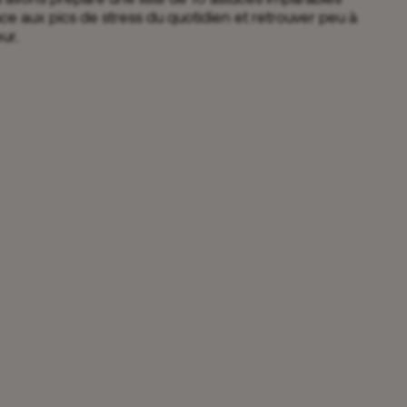
ce aux pics de stress du quotidien et retrouver peu à
eur.