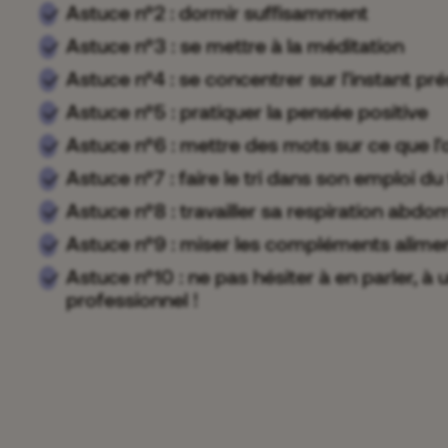
Astuce n°2 : dormir suffisamment
Astuce n°3 : se mettre à la méditation
Astuce n°4 : se concentrer sur l'instant pr
Astuce n°5 : pratiquer la pensée positive
Astuce n°6 : mettre des mots sur ce que l'
Astuce n°7 : faire le tri dans son emploi d
Astuce n°8 : travailler sa respiration abdo
Astuce n°9 : miser les compléments alime
Astuce n°10 : ne pas hésiter à en parler, à
professionnel !