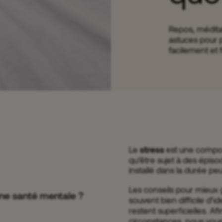
Repos, méditat
astuces pour 
facilement et 
Le
stress
est une composa
qu’être sujet à des épiso
installé dans la durée p
Les conseils pour mieux 
nne santé mentale ?
souvent bien difficile d’id
restent superficielles. Af
circonstances, nous vous