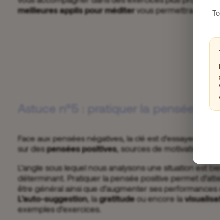
meilleures applis pour méditer
vous permettra de trouve
To
Astuce n°5 : pratiquer la pensée posi
Face aux pensées négatives, la clé est d’essayer de s
sur des
pensées positives
, sources de motivation.
L’angle sous lequel nous analysons une situation est bi
déterminant. Pratiquer la pensée positive permet d’atte
être général ainsi que d’augmenter ses performances e
L’auto-suggestion
, la
gratitude
ou encore la
visualisa
exemples d’exercices.