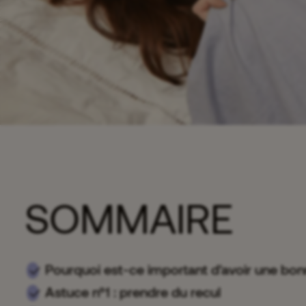
SOMMAIRE
Pourquoi est-ce important d'avoir une bo
Astuce n°1 : prendre du recul