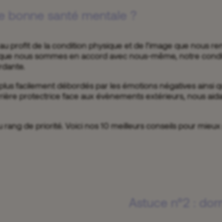
ne bonne santé mentale ?
au profit de la condition physique et de l’image que nous re
orsque nous sommes en accord avec nous-même, notre conditi
ordante.
lus facilement débordés par les émotions négatives ainsi que
rrière protectrice face aux évènements extérieurs, nous ai
 rang de priorité. Voici nos 10 meilleurs conseils pour mieux
Astuce n°2 : dor