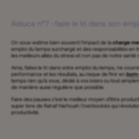
Astuce n°7 : faire le tri dans son em
On sous-estime bien souvent l’impact de la
charge me
emploi du temps surchargé et des responsabilités en 
les meilleurs alliés du stress et non pas de notre santé
Ainsi, faites le tri dans votre emploi du temps, ne courre
performance et les résultats, au risque de finir en
burn
temps rien qu’à vous, dédié à vos loisirs ou tout simplem
de manière aussi régulière que possible.
Faire des pauses c’est le meilleur moyen d’être producti
super livre de Rahaf Harfoush Overbookés qui révoluti
productivité.