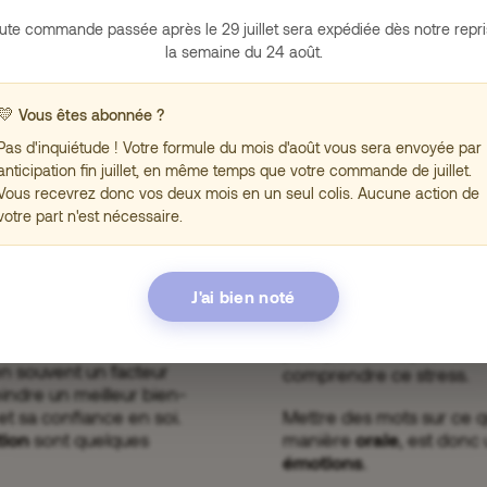
r l’outil parfait.
concentration sur ce qu’
ute commande passée après le 29 juillet sera expédiée dès notre repri
vous entoure ainsi que v
la semaine du 24 août.
Lorsque vous vous ancrez
l’emporte sur l’émotion 
💛
Vous êtes abonnée ?
progressivement.
Pas d'inquiétude ! Votre formule du mois d'août vous sera envoyée par
anticipation fin juillet, en même temps que votre commande de juillet.
Vous recevrez donc vos deux mois en un seul colis. Aucune action de
votre part n'est nécessaire.
tive
Astuce n°6 : met
J'ai bien noté
e concentrer davantage
Lorsque le stress nous 
propres pensées et impui
pour parvenir à prendre du
en souvent un facteur
comprendre ce stress.
indre un meilleur bien-
t sa confiance en soi.
Mettre des mots sur ce q
tion
sont quelques
manière
orale
, est donc
émotions
.