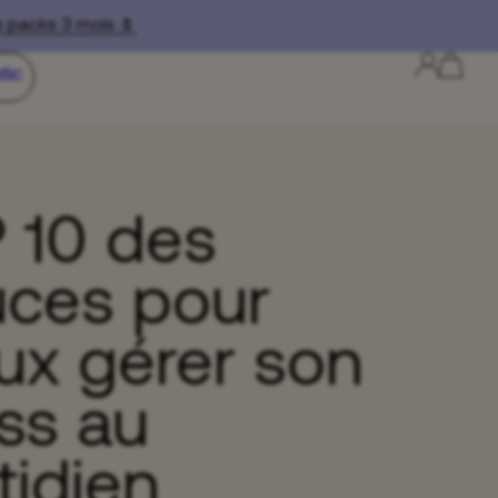
cks 3 mois 🌷
tic
 10 des
uces pour
ux gérer son
ss au
tidien