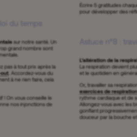
Écrire 5 gratitudes chaqu
pour développer des réfl
ploi du temps
Astuce n°8 : trav
ntale
sur notre santé. Un
trop grand nombre sont
 mentale.
L’altération de la respir
z pas à tout prix après la
La respiration devient plu
-out
. Accordez-vous du
et le quotidien en génér
ent à ne rien faire, cela
Or, travailler sa respirat
exercices de respirati
f ! On vous conseille le
rythme cardiaque et de se
onne nos injonctions de
Allongez-vous avec les br
gonflant progressivement 
douceur par la bouche et