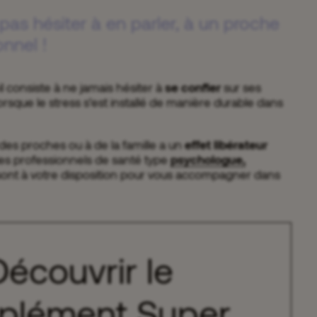
pas hésiter à en parler, à un proche
nnel !
il consiste à ne jamais hésiter à
se confier
sur ses
lorsque le stress s’est installé de manière durable dans
à des proches ou à de la famille a un
effet libérateur
les professionnels de santé type
psychologue,
ont à votre disposition pour vous accompagner dans
Découvrir le
plément Super