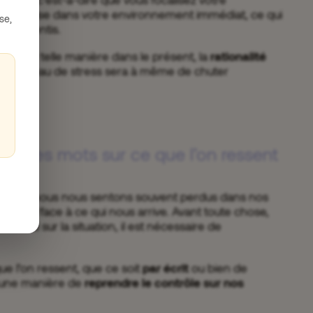
il se passe dans votre environnement immédiat, ce qui
se,
os ressentis.
 d’une telle manière dans le présent, la
rationalité
et le niveau de stress sera à même de chuter
tre des mots sur ce que l’on ressent
envahit, nous nous sentons souvent perdus dans nos
ssants face à ce qui nous arrive. Avant toute chose,
 recul sur la situation, il est nécessaire de
ue l’on ressent, que ce soit
par écrit
ou bien de
 une manière de
reprendre le contrôle sur nos