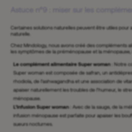
Astuce n°9 : miser sur les compléme
Certaines solutions naturelles peuvent être utiles pour 
naturelle.
Chez Mindology, nous avons créé des compléments ali
les symptômes de la préménopause et la ménopause, 
Le complément alimentaire Super woman
: Notre
c
Super woman
est composée de safran, un antidépress
rhodiola, de l’ashwagandha et une association de vit
apaiser naturellement les troubles de l’humeur, le stress
ménopause.
L’infusion Super woman
: Avec de la sauge, de la méli
infusion ménopause
est parfaite pour apaiser les bou
sueurs nocturnes.