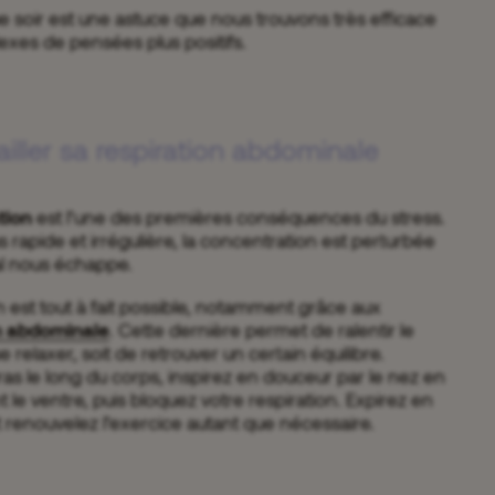
e soir est une astuce que nous trouvons très efficace
exes de pensées plus positifs.
ailler sa respiration abdominale
ation
est l’une des premières conséquences du stress.
s rapide et irrégulière, la concentration est perturbée
al nous échappe.
ion est tout à fait possible, notamment grâce aux
on abdominale
. Cette dernière permet de ralentir le
 relaxer, soit de retrouver un certain équilibre.
as le long du corps, inspirez en douceur par le nez en
le ventre, puis bloquez votre respiration. Expirez en
 renouvelez l’exercice autant que nécessaire.