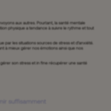
nvoyons aux autres. Pourtant, la santé mentale
on physique a tendance à suivre le rythme et tout
 par les situations sources de stress et d’anxiété.
dant à mieux gérer nos émotions ainsi que nos
 gérer son stress et in fine récupérer une santé
mir suffisamment