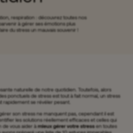
ion, respiration : découvrez toutes nos
parvenir à gérer ses émotions plus
faire du stress un mauvais souvenir !
nte naturelle de notre quotidien. Toutefois, alors
des ponctuels de stress est tout à fait normal, un stress
eut rapidement se révéler pesant.
gérer son stress ne manquent pas, cependant il est
entifier les solutions réellement efficaces et celles qui
in de vous aider à
mieux gérer votre stress
en toutes
 avons préparé une liste de 10 astuces imparables