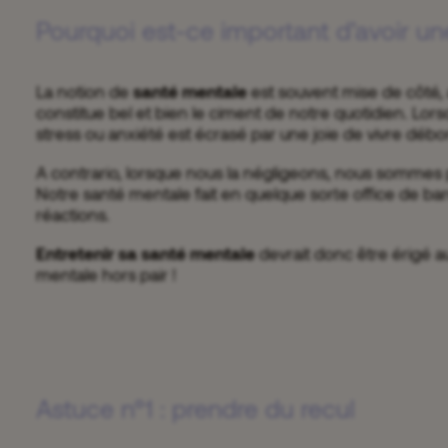
Pourquoi est-ce important d’avoir u
La notion de
santé mentale
est souvent mise de côté, 
constitue bel et bien le ciment de notre quotidien. L
stress ou anxiété est écrasé par une joie de vivre déb
A contrario, lorsque nous la négligeons, nous sommes p
Notre santé mentale fait en quelque sorte office de ba
réactions.
Entretenir sa santé mentale
devrait donc être érigé au
mentale hors pair !
Astuce n°1 : prendre du recul