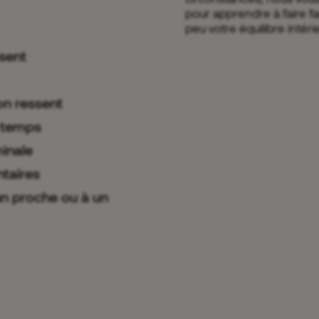
pour apprendre à faire fa
peu votre équilibre intéri
ésent
on ressent
u temps
minale
ntaires
 un proche ou à un