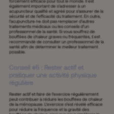
forcément efficace pour tout le monde. Il est
également important de s’adresser à un
acupuncteur qualifié et agréé pour s’assurer de la
sécurité et de l’efficacité du traitement. En outre,
l’acupuncture ne doit pas remplacer d’autres
traitements médicaux ou les conseils d’un
professionnel de la santé. Si vous souffrez de
bouffées de chaleur graves ou fréquentes, il est
recommandé de consulter un professionnel de la
santé afin de déterminer le meilleur traitement
possible.
Conseil #5 : Rester actif et
pratiquer une activité physique
régulière
Rester actif et faire de l’exercice régulièrement
peut contribuer à réduire les bouffées de chaleur
de la ménopause. L’exercice s’est révélé efficace
pour réduire la fréquence et la gravité des