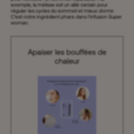
exemple, la mélisse est un allié certain pour
réguler les cycles du sommeil et mieux dormir.
C’est notre ingrédient phare dans l’infusion Super
woman.
Apaiser les bouffées de
chaleur