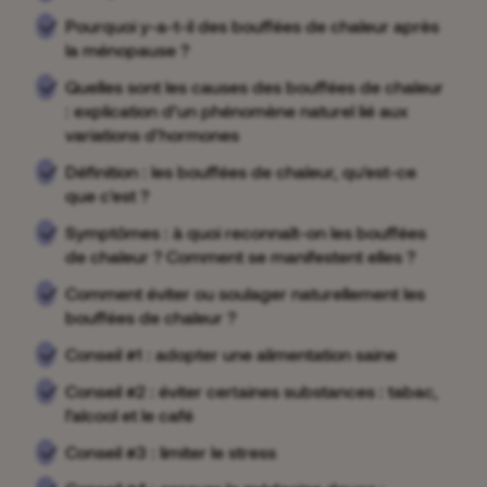
Pourquoi y-a-t-il des bouffées de chaleur après
la ménopause ?
Quelles sont les causes des bouffées de chaleur
: explication d’un phénomène naturel lié aux
variations d’hormones
Définition : les bouffées de chaleur, qu'est-ce
que c'est ?
Symptômes : à quoi reconnaît-on les bouffées
de chaleur ? Comment se manifestent elles ?
Comment éviter ou soulager naturellement les
bouffées de chaleur ?
Conseil #1 : adopter une alimentation saine
Conseil #2 : éviter certaines substances : tabac,
l’alcool et le café
Conseil #3 : limiter le stress