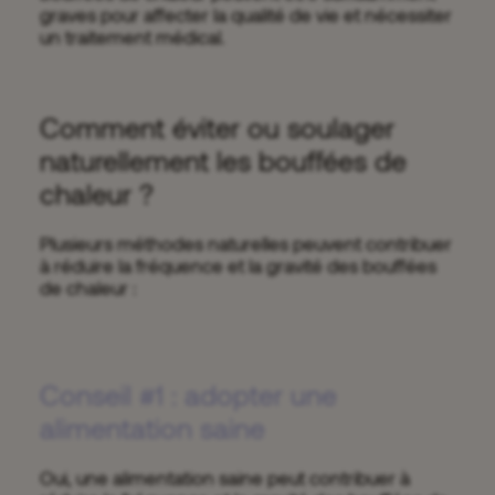
graves pour affecter la qualité de vie et nécessiter
un traitement médical.
Comment éviter ou soulager
naturellement les bouffées de
chaleur ?
Plusieurs méthodes naturelles peuvent contribuer
à réduire la fréquence et la gravité des bouffées
de chaleur :
Conseil #1 : adopter une
alimentation saine
Oui, une alimentation saine peut contribuer à