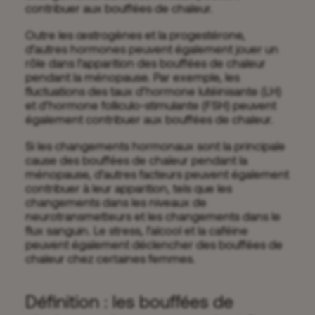
contribuer aux bouffées de chaleur.
Outre les œstrogènes et la progestérone,
d’autres hormones peuvent également jouer un
rôle dans l’apparition des bouffées de chaleur
pendant la ménopause. Par exemple, les
fluctuations des taux d’hormone lutéinisante (LH)
et d’hormone folliculo-stimulante (FSH) peuvent
également contribuer aux bouffées de chaleur.
Si les changements hormonaux sont la principale
cause des bouffées de chaleur pendant la
ménopause, d’autres facteurs peuvent également
contribuer à leur apparition, tels que les
changements dans les niveaux de
neurotransmetteurs et les changements dans le
flux sanguin. Le stress, l’alcool et la caféine
peuvent également déclencher des bouffées de
chaleur chez certaines femmes.
Définition : les bouffées de