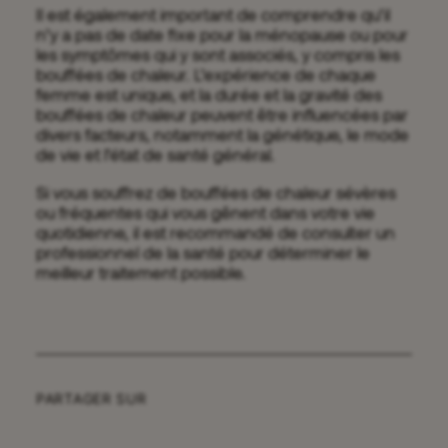
Il est également important de comprendre qu’il
n’y a pas de date fixe pour la ménopause ou pour
les symptômes qui y sont associés, y compris les
bouffées de chaleur. L’expérience de chaque
femme est unique, et la durée et la gravité des
bouffées de chaleur peuvent être influencées par
divers facteurs, notamment la génétique, le mode
de vie et l’état de santé général.
Si vous souffrez de bouffées de chaleur sévères
ou fréquentes qui vous gênent dans votre vie
quotidienne, il est recommandé de consulter un
professionnel de la santé pour déterminer le
meilleur traitement possible.
PARTAGER SUR