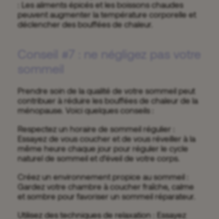
: Les aliments épicés et les boissons chaudes
peuvent augmenter la température corporelle et
déclencher des bouffées de chaleur.
Conseil #7 : ne négligez pas votre
sommeil
Prendre soin de la qualité de votre sommeil peut
contribuer à réduire les bouffées de chaleur de la
ménopause. Voici quelques conseils :
Respectez un horaire de sommeil régulier :
Essayez de vous coucher et de vous réveiller à la
même heure chaque jour pour réguler le cycle
naturel de sommeil et d’éveil de votre corps.
Créez un environnement propice au sommeil :
Gardez votre chambre à coucher fraîche, calme
et sombre pour favoriser un sommeil réparateur.
Utilisez des techniques de relaxation : Essayez