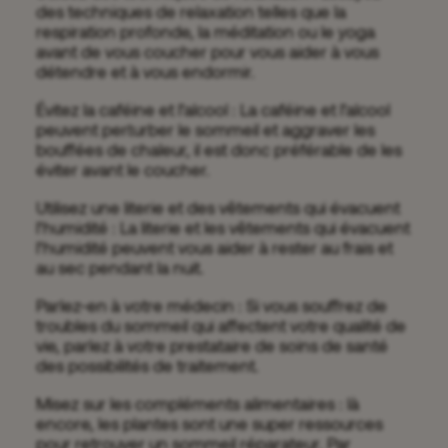
des techniques de relaxation telles que la
respiration profonde, la méditation ou le yoga
avant de vous coucher pour vous aider à vous
détendre et à vous endormir.
Évitez la caféine et l’alcool : La caféine et l’alcool
peuvent perturber le sommeil et aggraver les
bouffées de chaleur, il est donc préférable de les
éviter avant le coucher.
Utilisez une literie et des vêtements qui évacuent
l’humidité : La literie et les vêtements qui évacuent
l’humidité peuvent vous aider à rester au frais et
au sec pendant la nuit.
Parlez-en à votre médecin : Si vous souffrez de
troubles du sommeil qui affectent votre qualité de
vie, parlez à votre prestataire de soins de santé
des possibilités de traitement.
Misez sur les compléments alimentaires : là
encore, les plantes sont une super ressources
pour retrouver un sommeil réparateur. Par