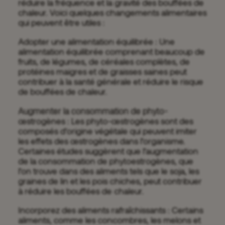
réduire la fréquence et la gravité des bouffées de
chaleur. Voici quelques changements alimentaires
qui peuvent être utiles :
Adopter une alimentation équilibrée : Une
alimentation équilibrée comprenant beaucoup de
fruits, de légumes, de céréales complètes, de
protéines maigres et de graisses saines peut
contribuer à la santé générale et réduire le risque
de bouffées de chaleur.
Augmenter la consommation de phyto-
œstrogènes : Les phyto-œstrogènes sont des
composés d’origine végétale qui peuvent imiter
les effets des œstrogènes dans l’organisme.
Certaines études suggèrent que l’augmentation
de la consommation de phytoestrogènes, que
l’on trouve dans des aliments tels que le soja, les
graines de lin et les pois chiches, peut contribuer
à réduire les bouffées de chaleur.
Incorporez des aliments rafraîchissants : Certains
aliments, comme les concombres, les melons et