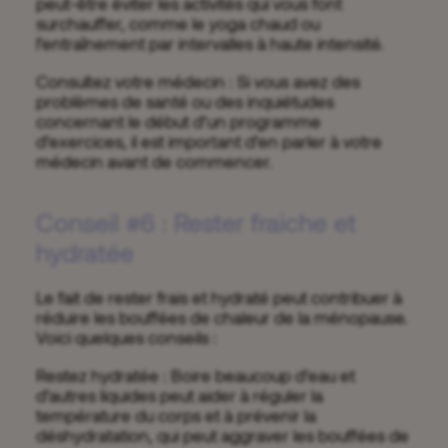
peut-être éviter les activités qui vous font
surchauffer, comme le yoga chaud ou
l’entraînement par intervalles à haute intensité.
Consultez votre médecin : Si vous avez des
problèmes de santé ou des inquiétudes
concernant le début d’un programme
d’exercices, il est important d’en parler à votre
médecin avant de commencer.
Conseil #6 : Rester fraiche et
hydratée
Le fait de rester frais et hydraté peut contribuer à
réduire les bouffées de chaleur de la ménopause.
Voici quelques conseils :
Restez hydratée : Boire beaucoup d’eau et
d’autres liquides peut aider à réguler la
température du corps et à prévenir la
déshydratation, qui peut aggraver les bouffées de