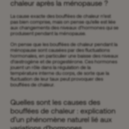
chaleur après la ménopause ?
La cause exacte des bouffées de chaleur n’est
pas bien comprise, mais on pense qu’elle est liée
aux changements des niveaux d’hormones qui se
produisent pendant la ménopause.
On pense que les bouffées de chaleur pendant la
ménopause sont causées par des fluctuations
hormonales, en particulier une baisse des niveaux
d’œstrogène et de progestérone. Ces hormones
jouent un rôle dans la régulation de la
température interne du corps, de sorte que la
fluctuation de leur taux peut provoquer des
bouffées de chaleur.
Quelles sont les causes des
bouffées de chaleur : explication
d’un phénomène naturel lié aux
variations d’hormones