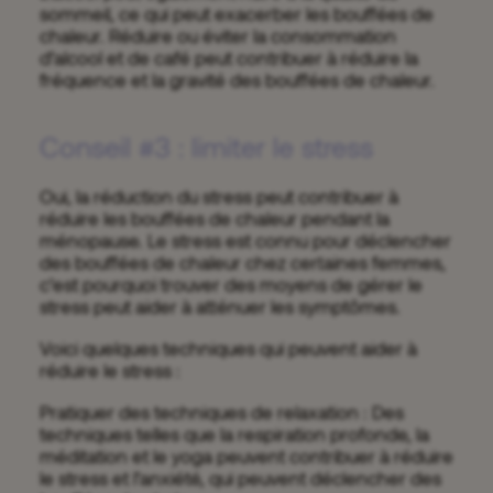
sommeil, ce qui peut exacerber les bouffées de
chaleur. Réduire ou éviter la consommation
d’alcool et de café peut contribuer à réduire la
fréquence et la gravité des bouffées de chaleur.
Conseil #3 : limiter le stress
Oui, la réduction du stress peut contribuer à
réduire les bouffées de chaleur pendant la
ménopause. Le stress est connu pour déclencher
des bouffées de chaleur chez certaines femmes,
c’est pourquoi trouver des moyens de gérer le
stress peut aider à atténuer les symptômes.
Voici quelques techniques qui peuvent aider à
réduire le stress :
Pratiquer des techniques de relaxation : Des
techniques telles que la respiration profonde, la
méditation et le yoga peuvent contribuer à réduire
le stress et l’anxiété, qui peuvent déclencher des