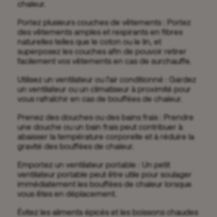
chaleur.
Portez plusieurs couches de vêtements : Portez
des vêtements amples et respirants en fibres
naturelles telles que le coton ou le lin, et
superposez les couches afin de pouvoir retirer
facilement vos vêtements en cas de surchauffe.
Utilisez un ventilateur ou l’air conditionné : Gardez
un ventilateur ou un climatiseur à proximité pour
vous rafraîchir en cas de bouffées de chaleur.
Prenez des douches ou des bains frais : Prendre
une douche ou un bain frais peut contribuer à
abaisser la température corporelle et à réduire la
gravité des bouffées de chaleur.
Emportez un ventilateur portable : Un petit
ventilateur portable peut être utile pour soulager
immédiatement les bouffées de chaleur lorsque
vous êtes en déplacement.
Évitez les aliments épicés et les boissons chaudes