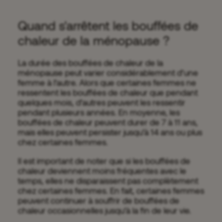
Quand s'arrêtent les bouffées de
chaleur de la ménopause ?
La durée des bouffées de chaleur de la
ménopause peut varier considérablement d’une
femme à l’autre. Alors que certaines femmes ne
ressentent les bouffées de chaleur que pendant
quelques mois, d’autres peuvent les ressentir
pendant plusieurs années. En moyenne, les
bouffées de chaleur peuvent durer de 7 à 11 ans,
mais elles peuvent persister jusqu’à 14 ans ou plus
chez certaines femmes.
Il est important de noter que si les bouffées de
chaleur deviennent moins fréquentes avec le
temps, elles ne disparaissent pas complètement
chez certaines femmes. En fait, certaines femmes
peuvent continuer à souffrir de bouffées de
chaleur occasionnelles jusqu’à la fin de leur vie.