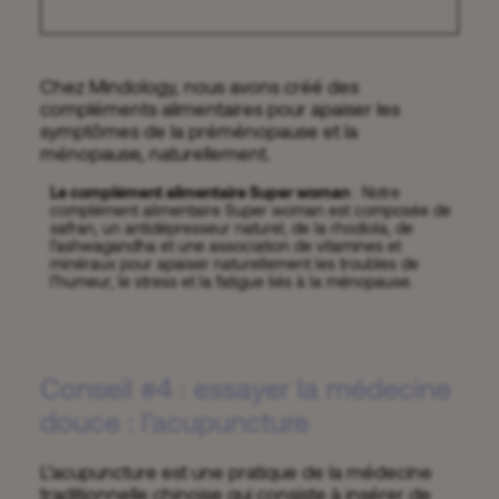
Chez Mindology, nous avons créé des
compléments alimentaires pour apaiser les
symptômes de la préménopause et la
ménopause, naturellement.
Le complément alimentaire Super woman
: Notre
complément alimentaire Super woman
est composée de
safran, un antidépresseur naturel, de la rhodiola, de
l’ashwagandha et une association de vitamines et
minéraux pour apaiser naturellement les troubles de
l’humeur, le stress et la fatigue liés à la ménopause.
Conseil #4 : essayer la médecine
douce : l’acupuncture
L’acupuncture est une pratique de la médecine
traditionnelle chinoise qui consiste à insérer de