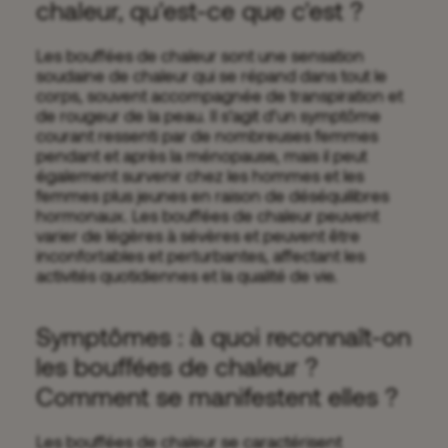
chaleur, qu'est-ce que c'est ?
Les bouffées de chaleur sont une sensation
soudaine de chaleur qui se répand dans tout le
corps, souvent accompagnée de transpiration et
de rougeur de la peau. Il s’agit d’un symptôme
courant ressenti par de nombreuses femmes
pendant et après la ménopause, mais il peut
également survenir chez les hommes et les
femmes plus jeunes en raison de déséquilibres
hormonaux. Les bouffées de chaleur peuvent
varier de légères à sévères et peuvent être
inconfortables et perturbantes, affectant les
activités quotidiennes et la qualité de vie.
Symptômes : à quoi reconnaît-on
les bouffées de chaleur ?
Comment se manifestent elles ?
Les bouffées de chaleur se caractérisent