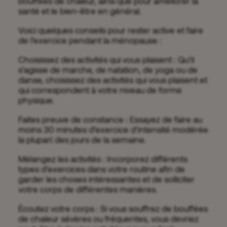
bouffées de chaleur, ainsi que pour améliorer la
santé et le bien-être en général.
Voici quelques conseils pour rester active et faire
de l’exercice pendant la ménopause :
Choisissez des activités qui vous plaisent : Qu’il
s’agisse de marche, de natation, de yoga ou de
danse, choisissez des activités qui vous plaisent et
qui correspondent à votre niveau de forme
physique.
Faites preuve de constance : Essayez de faire au
moins 30 minutes d’exercice d’intensité modérée
la plupart des jours de la semaine.
Mélangez les activités : Incorporez différents
types d’exercices dans votre routine afin de
garder les choses intéressantes et de solliciter
votre corps de différentes manières.
Écoutez votre corps : Si vous souffrez de bouffées
de chaleur sévères ou fréquentes, vous devriez