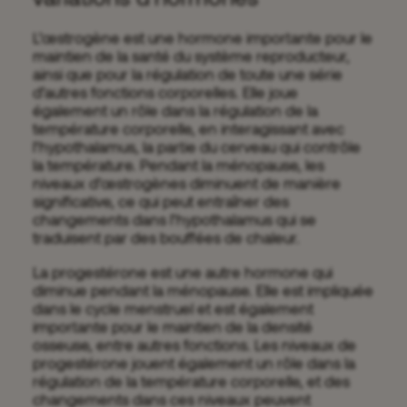
L’œstrogène est une hormone importante pour le
maintien de la santé du système reproducteur,
ainsi que pour la régulation de toute une série
d’autres fonctions corporelles. Elle joue
également un rôle dans la régulation de la
température corporelle, en interagissant avec
l’hypothalamus, la partie du cerveau qui contrôle
la température. Pendant la ménopause, les
niveaux d’œstrogènes diminuent de manière
significative, ce qui peut entraîner des
changements dans l’hypothalamus qui se
traduisent par des bouffées de chaleur.
La progestérone est une autre hormone qui
diminue pendant la ménopause. Elle est impliquée
dans le cycle menstruel et est également
importante pour le maintien de la densité
osseuse, entre autres fonctions. Les niveaux de
progestérone jouent également un rôle dans la
régulation de la température corporelle, et des
changements dans ces niveaux peuvent