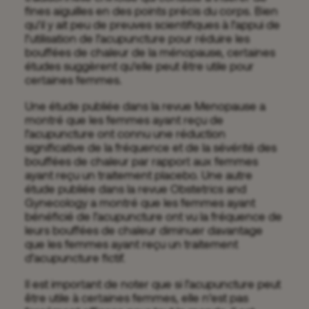
fines aiguilles en des points précis du corps. Bien
qu’il y ait peu de preuves scientifiques à l’appui de
l’utilisation de l’acupuncture pour réduire les
bouffées de chaleur de la ménopause, certaines
études suggèrent qu’elle peut être utile pour
certaines femmes.
Une étude publiée dans la revue Menopause a
montré que les femmes ayant reçu de
l’acupuncture ont connu une réduction
significative de la fréquence et de la sévérité des
bouffées de chaleur par rapport aux femmes
ayant reçu un traitement placebo. Une autre
étude publiée dans la revue Obstetrics and
Gynecology a montré que les femmes ayant
bénéficié de l’acupuncture ont vu la fréquence de
leurs bouffées de chaleur diminuer davantage
que les femmes ayant reçu un traitement
d’acupuncture fictif.
Il est important de noter que si l’acupuncture peut
être utile à certaines femmes, elle n’est pas