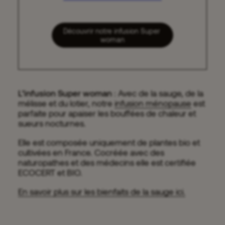
Découvrir notre infusion Super 
woman
L’infusion Super woman
: Avec de la sauge, de la
mélisse et du lotier, notre
infusion ménopause
est
parfaite pour apaiser les bouffées de chaleur et
sueurs nocturnes.
Elle est composée uniquement de plantes bio et
cultivées en France. Cocréée avec des
naturopathes et des médecins elle est certifiée
ECOCERT et BIO.
En savoir plus sur les bienfaits de la sauge ici.