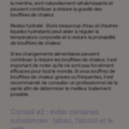
la menthe, sont naturellement rafraîchissants et
peuvent contribuer à réduire la gravité des
bouffées de chaleur.
Restez hydraté : Boire beaucoup d’eau et d’autres
liquides hydratants peut aider à réguler la
température corporelle et à réduire la probabilité
de bouffées de chaleur.
Si les changements alimentaires peuvent
contribuer à réduire les bouffées de chaleur, il est
important de noter qu’ils ne sont pas forcément
efficaces pour tout le monde. Si vous souffrez de
bouffées de chaleur graves ou fréquentes, il est
recommandé de consulter un professionnel de la
santé afin de déterminer le meilleur traitement
possible.
Conseil #2 : éviter certaines
substances : tabac, l’alcool et le
café