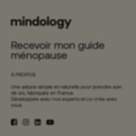
Ginseng et libido
12 minutes
Recevoir mon guide
ménopause
À PROPOS
Une astuce simple et naturelle pour prendre soin
de soi, fabriquée en France.
Développée avec nos experts et co-crée avec
vous.
Pourquoi s'abonner ?