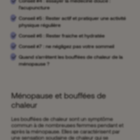
Conseil #4 : essayer la médecine douce :
l’acupuncture
Conseil #5 : Rester actif et pratiquer une activité
physique régulière
Conseil #6 : Rester fraiche et hydratée
Conseil #7 : ne négligez pas votre sommeil
Quand s'arrêtent les bouffées de chaleur de la
ménopause ?
Ménopause et bouffées de
chaleur
Les bouffées de chaleur sont un symptôme
commun à de nombreuses femmes pendant et
après la ménopause. Elles se caractérisent par
une sensation soudaine de chaleur qui se