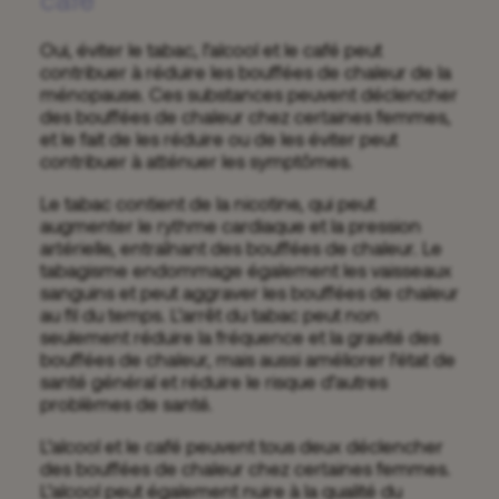
Oui, éviter le tabac, l’alcool et le café peut
contribuer à réduire les bouffées de chaleur de la
ménopause. Ces substances peuvent déclencher
des bouffées de chaleur chez certaines femmes,
et le fait de les réduire ou de les éviter peut
contribuer à atténuer les symptômes.
Le tabac contient de la nicotine, qui peut
augmenter le rythme cardiaque et la pression
artérielle, entraînant des bouffées de chaleur. Le
tabagisme endommage également les vaisseaux
sanguins et peut aggraver les bouffées de chaleur
au fil du temps. L’arrêt du tabac peut non
seulement réduire la fréquence et la gravité des
bouffées de chaleur, mais aussi améliorer l’état de
santé général et réduire le risque d’autres
problèmes de santé.
L’alcool et le café peuvent tous deux déclencher
des bouffées de chaleur chez certaines femmes.
L’alcool peut également nuire à la qualité du