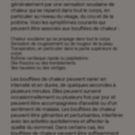
généralement par une sensation soudaine de
chaleur qui se répand dans tout le corps, en
particulier au niveau du visage, du cou et de la
poitrine. Voici les symptômes courants qui
peuvent être associés aux bouffées de chaleur :
Chaleur soudaine qui se propage dans tout le corps
Sensation de rougissement ou de rougeur de la peau
Transpiration, en particulier dans la partie supérieure du
corps
Rythme cardiaque rapide ou palpitations
Des frissons ou des tremblements
des nausées ou des vertiges.
Les bouffées de chaleur peuvent varier en
intensité et en durée, de quelques secondes à
plusieurs minutes. Elles peuvent survenir
occasionnellement ou plusieurs fois par jour et
peuvent être accompagnées d’anxiété ou d’un
sentiment de malaise. Les bouffées de chaleur
peuvent être gênantes et perturbantes, interférer
avec les activités quotidiennes et affecter la
qualité du sommeil. Dans certains cas, les
bouffées de chaleur peuvent être suffisamment