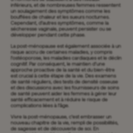
inférieurs, et de nombreuses femmes ressentent
un soulagement des symptômes comme les
bouffées de chaleur et les sueurs nocturnes.
Cependant, d’autres symptômes, comme la
sécheresse vaginale, peuvent persister ou se
développer pendant cette phase.
La post-ménopause est également associée à un
risque accru de certaines maladies, y compris
l’ostéoporose, les maladies cardiaques et le déclin
cognitif. Par conséquent, le maintien d’une
approche proactive de la santé et du bien-être
est crucial à cette étape de la vie. Des examens
de santé réguliers, des tests de densité osseuse
et des discussions avec les fournisseurs de soins
de santé peuvent aider les femmes à gérer leur
santé efficacement et à réduire le risque de
complications liées à l’âge.
Vivre la post-ménopause, c’est embrasser un
nouveau chapitre de la vie, rempli de possibilités,
de sagesse et de découverte de soi. En