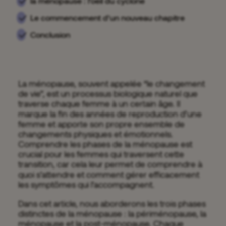
la ménopause : l’oeil du cyclone
Le commencement d’un nouveau chapitre
Conclusion
La ménopause, souvent appelée “le changement
de vie”, est un processus biologique naturel que
traverse chaque femme à un certain âge. Il
marque la fin des années de reproduction d’une
femme et apporte son propre ensemble de
changements physiques et émotionnels.
Comprendre les phases de la ménopause est
crucial pour les femmes qui traversent cette
transition, car cela leur permet de comprendre à
quoi s’attendre et comment gérer efficacement
les symptômes qui l’accompagnent.
Dans cet article, nous aborderons les trois phases
distinctes de la ménopause : la périménopause, la
ménopause et la post-ménopause. Chaque