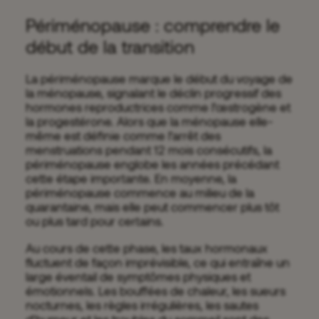
Périménopause : comprendre le
début de la transition
La périménopause marque le début du voyage de
la ménopause, signalant le déclin progressif des
hormones reproductrices comme l’œstrogène et
la progestérone. Alors que la ménopause elle-
même est définie comme l’arrêt des
menstruations pendant 12 mois consécutifs, la
périménopause englobe les années précédant
cette étape importante. En moyenne, la
périménopause commence au milieu de la
quarantaine, mais elle peut commencer plus tôt
ou plus tard pour certains.
Au cours de cette phase, les taux hormonaux
fluctuent de façon imprévisible, ce qui entraîne un
large éventail de symptômes physiques et
émotionnels. Les bouffées de chaleur, les sueurs
nocturnes, les règles irrégulières, les sautes