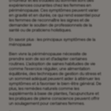
d’humeur et les troubles du sommeil sont des
expériences courantes chez les femmes en
périménopause. Ces symptômes peuvent varier
en gravité et en durée, ce qui rend essentiel pour
les femmes de reconnaître les signes et de
demander le soutien de professionnels de la
santé ou de praticiens holistiques.
En savoir plus : les principaux symptômes de la
ménopause
Bien vivre la périménopause nécessite de
prendre soin de soi et d’adapter certaines
routines. L’adoption de saines habitudes de vie
comme l’exercice régulier, une alimentation
équilibrée, des techniques de gestion du stress et
un sommeil adéquat peuvent aider à atténuer les
symptômes et à favoriser le bien-être général. De
plus, les remèdes naturels comme les
suppléments à base de plantes, l’acupuncture et
les pratiques de pleine conscience peuvent offrir
un soulagement pour certaines femmes.