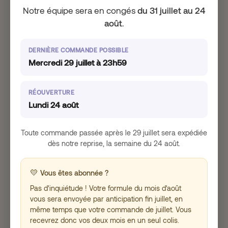
une étape importante dans la vie d’une femme.
Notre équipe sera en congés
du 31 juillet au 24
Définie par l’absence de menstruation pendant 12
mois consécutifs, la ménopause survient
août
.
généralement vers l’âge de 51 ans, bien que le
moment puisse varier considérablement d’une
DERNIÈRE COMMANDE POSSIBLE
personne à l’autre.
Mercredi 29 juillet à 23h59
Pendant la ménopause, les ovaires cessent de
libérer des ovules, ce qui entraîne une baisse des
taux d’œstrogènes et de progestérone. Par
RÉOUVERTURE
conséquent, les femmes peuvent éprouver une
Lundi 24 août
myriade de symptômes, y compris des bouffées
de chaleur, des sueurs nocturnes, une
sécheresse vaginale, des sautes d’humeur et des
Toute commande passée après le 29 juillet sera expédiée
changements de la libido. Alors que certaines
dès notre reprise, la semaine du 24 août.
femmes traversent la ménopause avec une
relative facilité, d’autres peuvent trouver les
💛
symptômes plus difficiles à gérer.
Vous êtes abonnée ?
Pas d'inquiétude ! Votre formule du mois d'août
Il est essentiel de reconnaître les signes de la
vous sera envoyée par anticipation fin juillet, en
ménopause pour que les femmes recherchent
même temps que votre commande de juillet. Vous
un soutien et des options de traitement
recevrez donc vos deux mois en un seul colis.
appropriés. Consulter votre médecin ou votre