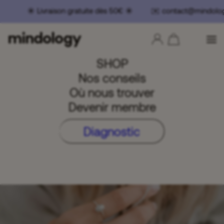
️ Livraison gratuite dès 50€ ☀️ ✉️ contact@mindolog
SHOP
Nos conseils
Où nous trouver
Devenir membre
Diagnostic