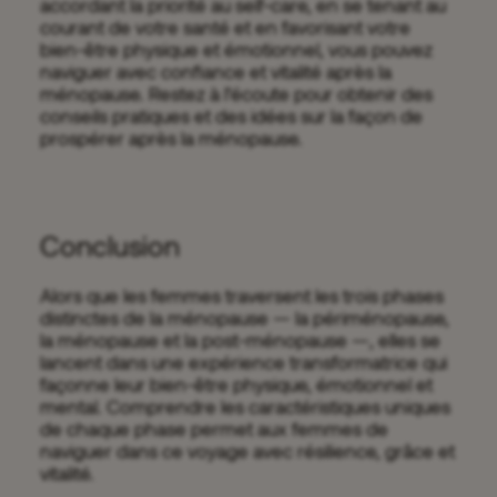
accordant la priorité au self-care, en se tenant au
courant de votre santé et en favorisant votre
bien-être physique et émotionnel, vous pouvez
naviguer avec confiance et vitalité après la
ménopause. Restez à l’écoute pour obtenir des
conseils pratiques et des idées sur la façon de
prospérer après la ménopause.
Conclusion
Alors que les femmes traversent les trois phases
distinctes de la ménopause — la périménopause,
la ménopause et la post-ménopause —, elles se
lancent dans une expérience transformatrice qui
façonne leur bien-être physique, émotionnel et
mental. Comprendre les caractéristiques uniques
de chaque phase permet aux femmes de
naviguer dans ce voyage avec résilience, grâce et
vitalité.