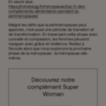
En savoir plus :
https://mindology.fr/menopause/top-5-des-
complements-alimentaires-pendant-la-
perimenopause/
Malgré les défis que la périménopause peut
apporter, c’est aussi une période de transition et
de transformation. En traversant cette phase avec
curiosité et compassion, les femmes peuvent
naviguer avec grâce et résilience. Restez à
l’écoute alors que nous explorons la prochaine
phase de la ménopause : la ménopause elle-
même.
Découvrez notre
complément Super
Woman