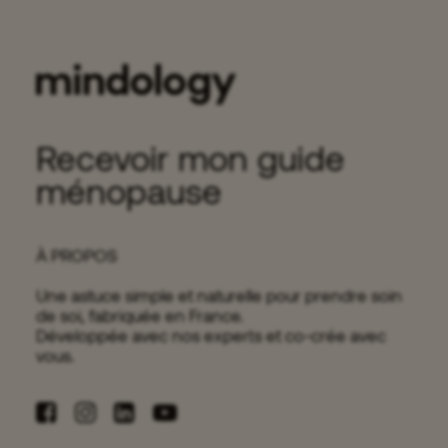
Ginseng et libido
12 minutes
Recevoir mon guide
ménopause
À PROPOS
Une astuce simple et naturelle pour prendre soin
de soi, fabriquée en France.
Développée avec nos experts et co-crée avec
vous.