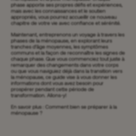
phase apporte ses propres défis et expériences,
mais avec les connaissances et le soutien
appropriés, vous pourrez accueillir ce nouveau
chapitre de votre vie avec confiance et sérénité.
Maintenant, entreprenons un voyage à travers les
phases de la ménopause, en explorant leurs
tranches d’âge moyennes, les symptômes
communs et la façon de reconnaître les signes de
chaque phase. Que vous commenciez tout juste à
remarquer des changements dans votre corps
ou que vous naviguiez déjà dans la transition vers
la ménopause, ce guide vise à vous donner les
informations dont vous avez besoin pour
prospérer pendant cette période de
transformation. Allons-y!
En savoir plus : Comment bien se préparer à la
ménopause ?