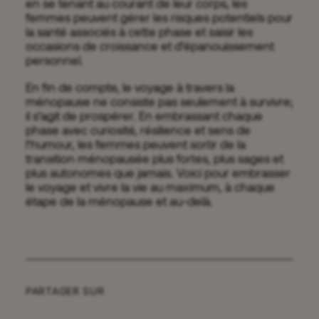
en se tenant au courant de leur corps, les
femmes peuvent gérer les risques potentiels pour
la santé associés à cette phase et saisir les
occasions de croissance et d’épanouissement
personnel.
En fin de compte, le voyage à travers la
ménopause ne consiste pas seulement à survivre;
il s’agit de prospérer. En embrassant chaque
phase avec curiosité, résilience et sens de
l’humour, les femmes peuvent sortir de la
transition ménopausée plus fortes, plus sages et
plus autonomes que jamais. Voici pour embrasser
le voyage et vivre la vie au maximum, à chaque
étape de la ménopause et au-delà.
PARTAGER SUR