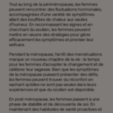
Tout au long de la périménopause, les femmes
peuvent rencontrer des fluctuations hormonales,
accompagnées d’une variété de symptômes
allant des bouffées de chaleur aux sautes
d’humeur. En reconnaissant les signes et en
cherchant du soutien, les femmes peuvent
mettre en œuvre des stratégies pour gérer
efficacement les symptômes et prioriser leur
selfcare.
Pendant la ménopause, l’arrêt des menstruations
marque un nouveau chapitre de la vie : le temps
pour les femmes d’accepter le changement et de
célébrer leur sagesse. Bien que les symptômes
de la ménopause puissent présenter des défis,
les femmes peuvent trouver du réconfort en
sachant qu’elles ne sont pas seules dans leurs
expériences et que du soutien est disponible.
En post-ménopause, les femmes passent à une
phase de stabilité et de découverte de soi. En
maintenant des habitudes de santé proactives et