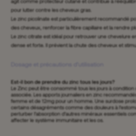
agit comme protecteur cutané et contribue à rééquilib
pour lutter contre les cheveux gras.
Le zinc picolinate est particulièrement recommandé pou
des cheveux, renforcer la fibre capillaire et la rendre p
Le zinc citrate est idéal pour retrouver une chevelure
dense et forte. Il prévient la chute des cheveux et stimu
Dosage et précautions d’utilisation
Est-il bon de prendre du zinc tous les jours?
Le Zinc peut être consommé tous les jours à condition 
associée. Les apports journaliers en zinc recommand
femme et de 12mg pour un homme. Une surdose prolo
certains désagréments comme des douleurs à l’estom
perturber l’absorption d’autres minéraux essentiels co
affecter le système immunitaire et les os.