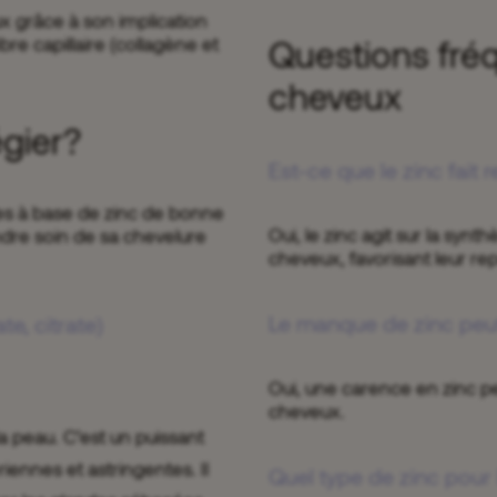
x grâce à son implication
bre capillaire (collagène et
Questions fréq
cheveux
égier?
Est-ce que le zinc fait
res à base de zinc de bonne
Oui, le zinc agit sur la syn
ndre soin de sa chevelure
cheveux, favorisant leur re
Le manque de zinc peu
te, citrate)
Oui, une carence en zinc p
cheveux.
la peau. C’est un puissant
iennes et astringentes. Il
Quel type de zinc pour