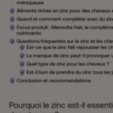
ménopause
Aliments riches en zinc pour des cheveux 
Quand et comment compléter avec du zin
Focus produit : Menovita Hair, le compléme
nutriments
Questions fréquentes sur le zinc et les ch
Est-ce que le zinc fait repousser les 
Le manque de zinc peut-il provoquer 
Quel type de zinc pour les cheveux ?
Est-il bon de prendre du zinc tous les 
Conclusion et recommandations
Pourquoi le zinc est-il essenti