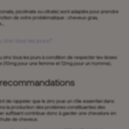
conate, picolinate ou citrate) sont adaptés pour prendre
nction de votre problématique : cheveux gras,
ux…
u zinc tous les jours?
u zinc tous les jours à condition de respecter les doses
s (10mg pour une femme et 12mg pour un homme).
t recommandations
ant de rappeler que le zinc joue un rôle essentiel dans
s la production des protéines constituantes des
er suffisant contribue donc à garder une chevelure en
a chute de cheveux.