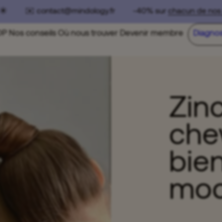
☀️ ✉️ contact@mindology.fr -40% sur
chacun de nos pa
OP
Nos conseils
Où nous trouver
Devenir membre
Diagnos
Zinc
che
bien
mod