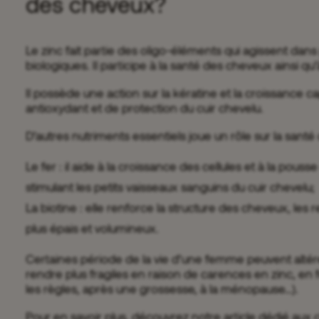
des cheveux?
Le zinc fait partie des oligo-éléments qui agissent dan
biologiques. Il participe à la santé des cheveux ainsi qu’
Il possède une action sur la kératine et la croissance cap
antioxydant et de protection du cuir chevelu.
D’autres nutriments essentiels joue un rôle sur la santé
Le fer : il aide à la croissance des cellules et à la po
stimulant les petits vaisseaux sanguins du cuir chevelu;
La biotine : elle renforce la structure des cheveux, les
plus épais et volumineux.
Certaines période de la vie d’une femme peuvent altére
rendre plus fragiles en raison de carences en zinc, en 
les règles, après une grossesse, à la ménopause…).
Pour en savoir plus, découvrez notre article dédié
aux 