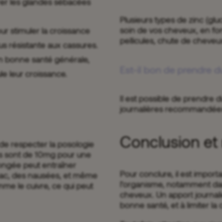
rer les glandes sébacées
Plusieurs types de zinc (glu
soin de vos cheveux, en fo
r stimuler la croissance
pellicules, chute de cheve
lus résistante aux cassures.
 en bonne santé générale,
Est-il bon de prendre d
le leur croissance.
Il est possible de prendre d
journalières recommandée
Conclusion e
de respecter la posologie
és sont de 10mg pour une
ngée peut entraîner
Pour conclure, il est import
ac, des nausées, et même
l’organisme, notamment dan
mme le cuivre, ce qui peut
cheveux. Un apport journali
bonne santé, et à limiter l