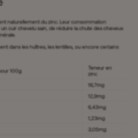
é
ent naturellement du zinc. Leur consommation
un cuir chevelu sain, de réduire la chute des cheveux
énérale.
t dans les huîtres, les lentilles, ou encore certains
Teneur en
 pour 100g
zinc
16,7mg
12,9mg
6,43mg
1,23mg
3,05mg