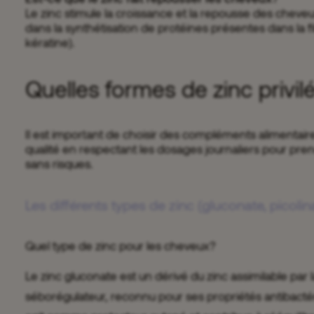
Le zinc stimule la croissance et la repousse des cheveu
dans la synthétisation de protéines présentes dans la fi
kératine).
Quelles formes de zinc privil
Il est important de choisir des compléments alimentai
qualité en respectant les dosages journaliers pour pre
sans risques.
Les différents types de zinc (gluconate, picolina
Quel type de zinc pour les cheveux?
Le zinc gluconate est un dérivé du zinc assimilable par 
séborégulateur, reconnu pour ses propriétés antibactér