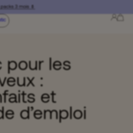
cks 3 mois 🌷
tic
 pour les
veux :
faits et
e d’emploi