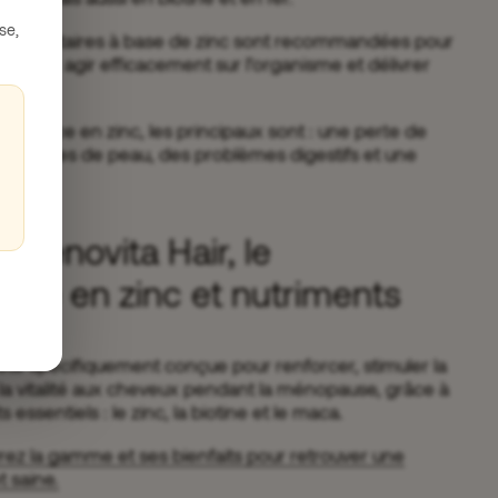
se,
alimentaires à base de zinc sont recommandées pour
, pour agir efficacement sur l’organisme et délivrer
carence en zinc, les principaux sont : une perte de
problèmes de peau, des problèmes digestifs et une
 Menovita Hair, le
che en zinc et nutriments
té spécifiquement conçue pour renforcer, stimuler la
la vitalité aux cheveux pendant la ménopause, grâce à
 essentiels : le zinc, la biotine et le maca.
rez la gamme et ses bienfaits pour retrouver une
t saine.