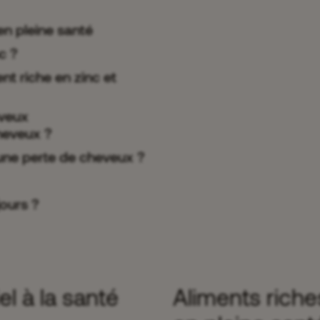
en pleine santé
c ?
nt riche en zinc et
eveux
cheveux ?
une perte de cheveux ?
jours ?
el à la santé
Aliments rich