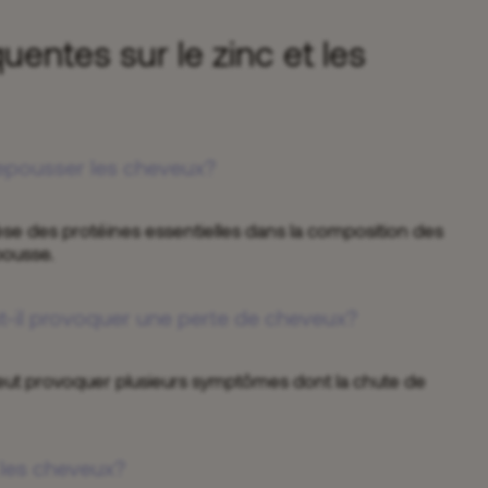
uentes sur le zinc et les
 repousser les cheveux?
thèse des protéines essentielles dans la composition des
pousse.
t-il provoquer une perte de cheveux?
eut provoquer plusieurs symptômes dont la chute de
 les cheveux?