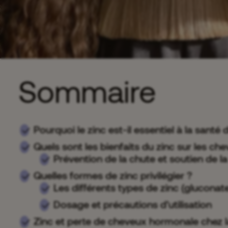
Sommaire
Pourquoi le zinc est-il essentiel à la santé
Quels sont les bienfaits du zinc sur les ch
Prévention de la chute et soutien de l
Quelles formes de zinc privilégier ?
Les différents types de zinc (gluconate,
Dosage et précautions d’utilisation
Zinc et perte de cheveux hormonale chez 