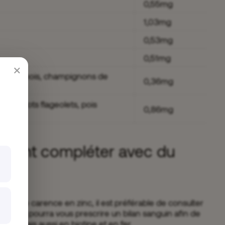
0,55mg
1,03mg
0,53mg
0,51mg
×
 petits pois, champignons de
0,36mg
, haricots flageolets, pois
0,86mg
ment compléter avec du
entielle carence en zinc, il est préférable de consulter
Celui-ci pourra vous prescrire un bilan sanguin afin de
nc, mais aussi en biotine et en fer.