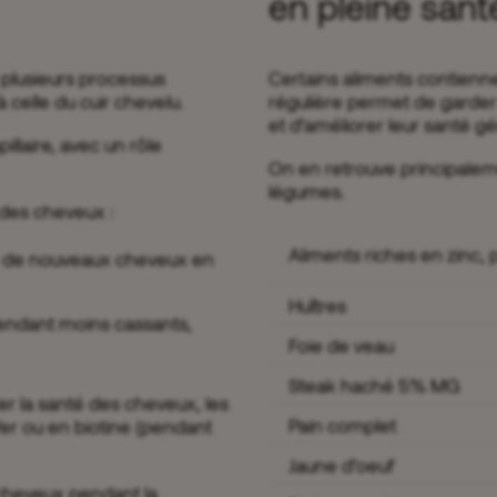
en pleine sant
s plusieurs processus
Certains aliments contienn
à celle du cuir chevelu.
régulière permet de garder 
et d’améliorer leur santé g
illaire, avec un rôle
On en retrouve principalemen
légumes.
 des cheveux :
Aliments riches en zinc,
usse de nouveaux cheveux en
Huîtres
 rendant moins cassants,
Foie de veau
Steak haché 5% MG
r la santé des cheveux, les
Pain complet
fer ou en biotine (pendant
Jaune d’oeuf
cheveux pendant la