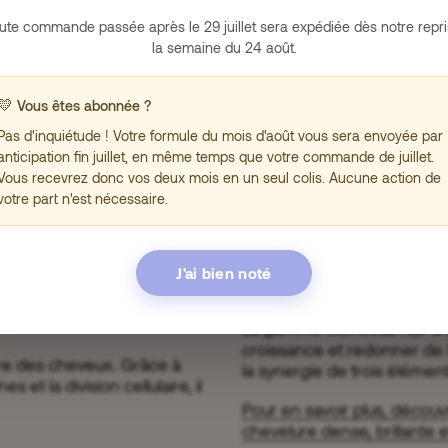
ute commande passée après le 29 juillet sera expédiée dès notre repri
Les cures de compléments 
se
la semaine du 24 août.
une durée d’au moins 3 mois
ses nombreux bienfaits.
ent anti-chute. Il agit sur
💛
Vous êtes abonnée ?
Parmi les symptômes d’une 
lulaire et la synthèse des
Pas d'inquiétude ! Votre formule du mois d'août vous sera envoyée par
cheveux et d’appétit, des 
 à ses propriétés
anticipation fin juillet, en même temps que votre commande de juillet.
lente guérison des plaies.
en créant un environnement
Vous recevrez donc vos deux mois en un seul colis. Aucune action de
réduit le stress oxydatif de
votre part n'est nécessaire.
 chute de cheveux.
Focus produit :
cheveux?
complément ri
de cheveux. Les fibres
J'ai bien noté
oins résistants face aux
uente et anormale.
La gamme Menovita Hair a é
croissance et redonner de 
laire des cheveux. Grâce à
la synergie de trois éléments
et la division cellulaire, il
Pour en savoir plus, découv
chevelure dense, brillante e