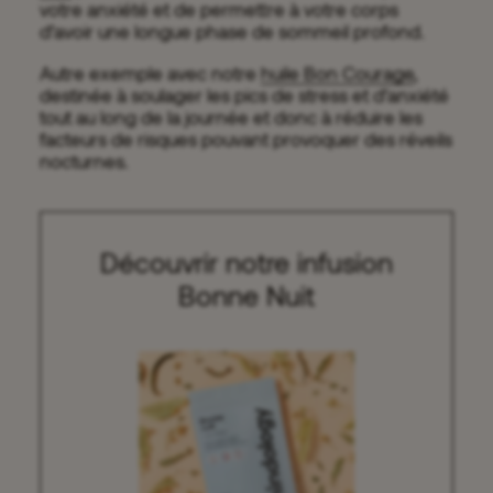
votre anxiété et de permettre à votre corps
d’avoir une longue phase de sommeil profond.
Autre exemple avec notre
huile Bon Courage
,
destinée à soulager les pics de stress et d’anxiété
tout au long de la journée et donc à réduire les
facteurs de risques pouvant provoquer des réveils
nocturnes.
Découvrir notre infusion
Bonne Nuit