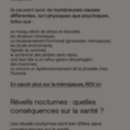
Ils peuvent avoir de
nombreuses causes
différentes
, tant
physiques que
psychiques
,
telles que :
un niveau élevé de stress et d’anxiété
,
les douleurs chroniques,
un bouleversement hormonal (grossesse,
ménopause
),
les bruits environnants,
l’apnée du sommeil,
le syndrome des jambes sans repos
,
une toux liée à un reflux gastro-œsophagien,
des insomnies,
ou encore un dysfonctionnement de la prostate chez
l’homme.
En savoir plus sur la ménopause, RDV ici
Réveils nocturnes : quelles
conséquences sur la santé ?
Les réveils nocturnes sont loin d’être sans
conséquences sur la santé.