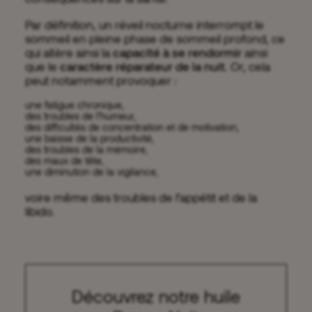
Par définition, un réveil nocturne interrompt le
sommeil en pleine phase de sommeil profond, ce
qui altère ainsi la
capacité à se rendormir
ainsi
que le
caractère réparateur de la nuit
. Or, cela
peut notamment provoquer :
une fatigue chronique,
des troubles de l’humeur,
des difficultés de concentration et de motivation,
une baisse de la productivité,
des troubles de la mémoire,
des maux de tête
,
une diminution de la vigilance,
voire même des troubles de l’appétit et de la
libido.
Découvrez notre huile