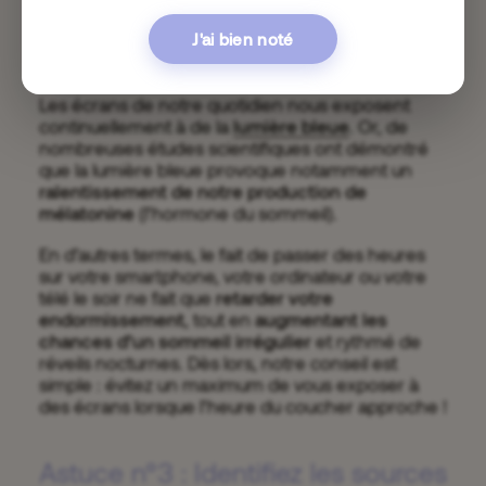
Astuce n°2 : Évitez les écrans
J'ai bien noté
avant de vous coucher
Les écrans de notre quotidien nous exposent
continuellement à de la
lumière bleue
. Or, de
nombreuses études scientifiques ont démontré
que la lumière bleue provoque notamment un
ralentissement de notre production de
mélatonine
(l’hormone du sommeil).
En d’autres termes, le fait de passer des heures
sur votre smartphone, votre ordinateur ou votre
télé le soir ne fait que
retarder votre
endormissement
, tout en
augmentant les
chances d’un sommeil irrégulier
et rythmé de
réveils nocturnes. Dès lors, notre conseil est
simple : évitez un maximum de vous exposer à
des écrans lorsque l’heure du coucher approche !
Astuce n°3 : Identifiez les sources