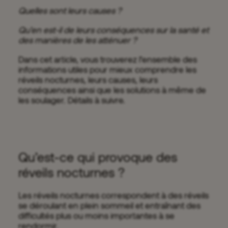
Quelles sont leurs causes ?
Qu’en est-il de leurs conséquences sur la santé et
des manières de les atténuer ?
Dans cet article, vous trouverez l’ensemble des
informations utiles pour mieux comprendre les
réveils nocturnes, leurs causes, leurs
conséquences ainsi que les solutions à même de
les soulager. Détails à suivre.
Qu’est-ce qui provoque des
réveils nocturnes ?
Les réveils nocturnes correspondent à des réveils
se déroulant en plein sommeil et entraînant des
difficultés plus ou moins importantes à se
rendormir.