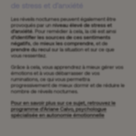
de stress et d’anxiété
Les réveils nocturnes peuvent également être
provoqués par un
niveau élevé de stress et
d’anxiété
. Pour remédier à cela, la clé est ainsi
d’identifier les sources de ces sentiments
négatifs
, de
mieux les comprendre
, et de
prendre du recul
sur la situation et sur ce que
vous ressentez.
Grâce à cela, vous apprendrez à mieux gérer vos
émotions et à vous débarrasser de vos
ruminations, ce qui vous permettra
progressivement de mieux dormir et de réduire le
nombre de réveils nocturnes.
Pour en savoir plus sur ce sujet, retrouvez le
programme d’Ariane Calvo, psychologue
spécialisée en autonomie émotionnelle