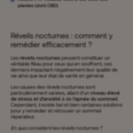
plantes (dont CBD)
Réveils nocturnes : comment y
remédier efficacement ?
Les
réveils nocturnes
peuvent constituer un
véritable fléau pour ceux qui en souffrent, ces
derniers impactant négativement leur qualité de
vie ainsi que leur état de santé en général.
Les causes des réveils nocturnes sont
particulièrement variées, allant d’un
niveau élevé
de stress et d’anxiété
à de
l’apnée du sommeil
.
Cependant, il existe bel et bien certaines solutions
pour y remédier et retrouver un sommeil
réparateur.
En quoi consistent les réveils nocturnes ?