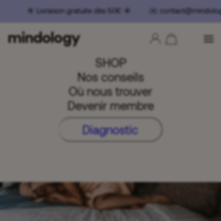
️ Livraison gratuite dès 50€ ☀️ ✉️ contact@mindolog
SHOP
Nos conseils
Où nous trouver
Devenir membre
Diagnostic