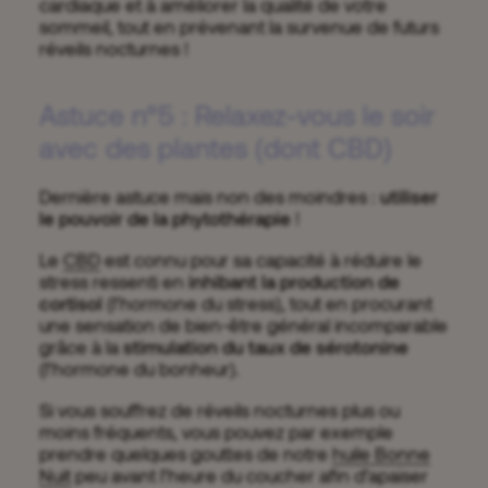
cardiaque et à améliorer la qualité de votre
sommeil, tout en prévenant la survenue de futurs
réveils nocturnes !
Astuce n°5 : Relaxez-vous le soir
avec des plantes (dont CBD)
Dernière astuce mais non des moindres :
utiliser
le pouvoir de la phytothérapie
!
Le
CBD
est connu pour sa capacité à réduire le
stress ressenti en
inhibant la production de
cortisol
(l’hormone du stress), tout en procurant
une sensation de bien-être général incomparable
grâce à la
stimulation du taux de sérotonine
(l’hormone du bonheur).
Si vous souffrez de réveils nocturnes plus ou
moins fréquents, vous pouvez par exemple
prendre quelques gouttes de notre
huile Bonne
Nuit
peu avant l’heure du coucher afin d’apaiser