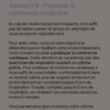
Astuce n°4 : Pratiquez la
cohérence cardiaque
En cas de réveils nocturnes fréquents, il ne suffit
pas de laisser passer le temps en attendant de
vous rendormir naturellement.
Pour aider votre corps et votre esprit à se
détendre tout en facilitant votre endormissement,
notre conseil consiste à
pratiquer la cohérence
cardiaque
. Cette dernière se caractérise par des
exercices de respiration suivant un rythme
précis
. Pour pratiquer la cohérence cardiaque, il
vous suffit de vous installer confortablement dans
un endroit calme, puis de respirer lentement et
profondément en comptant jusqu’à 5 lors de
l’inspiration. Ensuite, comptez jusqu’à 5 lors de
l’expiration, en réalisant ces exercices durant au
moins 5 minutes.
Vous parviendrez alors à réduire votre rythme