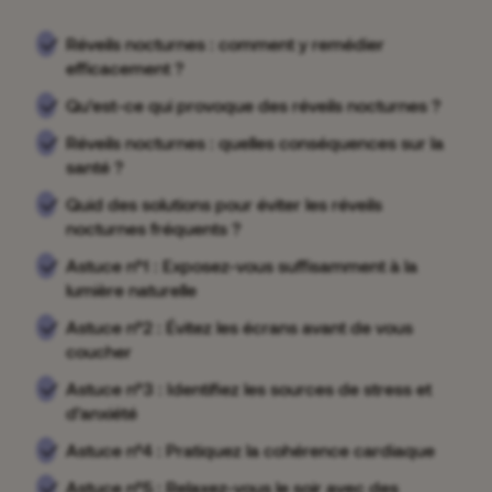
Réveils nocturnes : comment y remédier
efficacement ?
Qu’est-ce qui provoque des réveils nocturnes ?
Réveils nocturnes : quelles conséquences sur la
santé ?
Quid des solutions pour éviter les réveils
nocturnes fréquents ?
Astuce n°1 : Exposez-vous suffisamment à la
lumière naturelle
Astuce n°2 : Évitez les écrans avant de vous
coucher
Astuce n°3 : Identifiez les sources de stress et
d’anxiété
Astuce n°4 : Pratiquez la cohérence cardiaque
Astuce n°5 : Relaxez-vous le soir avec des