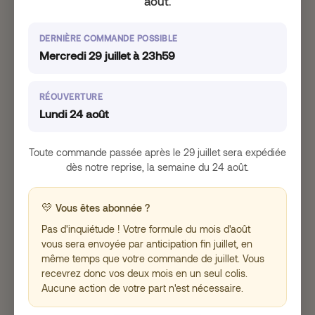
août
.
naturelle
DERNIÈRE COMMANDE POSSIBLE
Notre horloge biologique est avant tout régulée
Mercredi 29 juillet à 23h59
par la lumière, en particulier par la lumière
naturelle.
RÉOUVERTURE
En pratique, cela signifie que la lumière du jour
Lundi 24 août
aide notre organisme à synchroniser son horloge
interne, mais également à réguler notre cycle de
sommeil. Par conséquent, s’exposer
Toute commande passée après le 29 juillet sera expédiée
suffisamment à la lumière naturelle pendant la
dès notre reprise, la semaine du 24 août.
journée peut significativement vous aider à
renforcer votre rythme circadien
et donc à
réduire les réveils nocturnes
💛
Vous êtes abonnée ?
Pas d'inquiétude ! Votre formule du mois d'août
Si vous n’avez pas l’occasion de vous exposer
suffisamment à la lumière naturelle, vous pouvez
vous sera envoyée par anticipation fin juillet, en
également opter pour la
luminothérapie
, soit
même temps que votre commande de juillet. Vous
l’exposition à de la lumière artificielle reproduisant
recevrez donc vos deux mois en un seul colis.
les bienfaits de la lumière naturelle !
Aucune action de votre part n'est nécessaire.