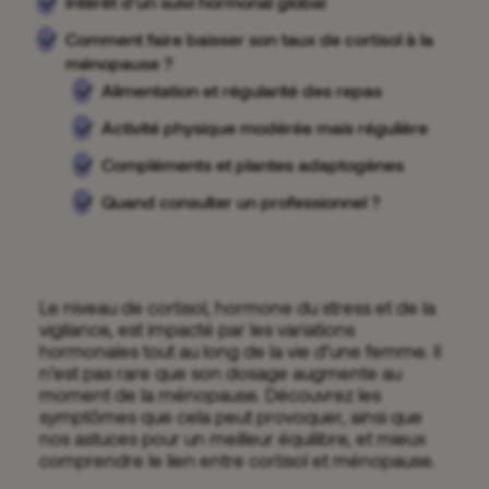
Intérêt d’un suivi hormonal global
Comment faire baisser son taux de cortisol à la
ménopause ?
Alimentation et régularité des repas
Activité physique modérée mais régulière
Compléments et plantes adaptogènes
Quand consulter un professionnel ?
Le niveau de cortisol, hormone du stress et de la
vigilance, est impacté par les variations
hormonales tout au long de la vie d’une femme. Il
n’est pas rare que son dosage augmente au
moment de la ménopause. Découvrez les
symptômes que cela peut provoquer, ainsi que
nos astuces pour un meilleur équilibre, et mieux
comprendre le lien entre cortisol et ménopause.