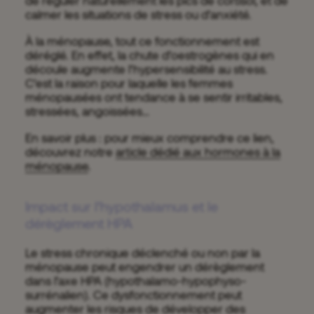
de réguler naturellement les pics de cortisol, et de
calmer les situations de stress ou d’anxiété.
À la ménopause, tout ce fonctionnement est
déréglé. En effet, la chute d’oestrogènes qui en
découle augmente l’hypersensibilité au stress.
C’est la raison pour laquelle les femmes
ménopausées ont tendance à se sentir irritables,
stressées, angoissées…
En savoir plus : pour mieux comprendre ce lien,
découvrez notre
article dédié aux hormones à la
ménopause
.
Impact sur l’hypothalamus et le
dérèglement HPA
Le stress chronique déclenché ou non par la
ménopause peut engendrer un dérèglement
dans l’axe HPA (hypothalamo-hypophyso-
surrénalien). Ce dysfonctionnement peut
augmenter les risques de développer des