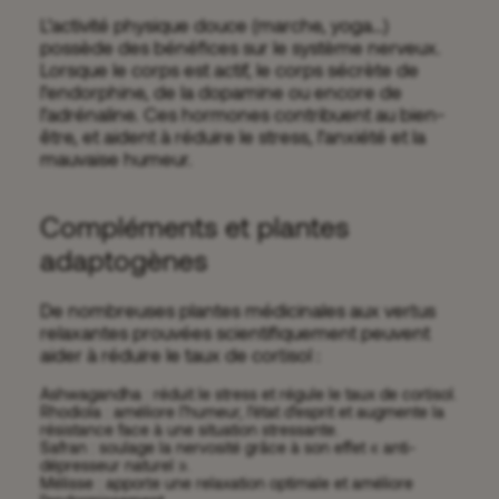
L’activité physique douce (marche, yoga…)
possède des bénéfices sur le système nerveux.
Lorsque le corps est actif, le corps sécrète de
l’endorphine, de la dopamine ou encore de
l’adrénaline. Ces hormones contribuent au bien-
être, et aident à réduire le stress, l’anxiété et la
mauvaise humeur.
Compléments et plantes
adaptogènes
De nombreuses plantes médicinales aux vertus
relaxantes prouvées scientifiquement peuvent
aider à réduire le taux de cortisol :
Ashwagandha : réduit le stress et régule le taux de cortisol.
Rhodiola : améliore l’humeur, l’état d’esprit et augmente la
résistance face à une situation stressante.
Safran : soulage la nervosité grâce à son effet « anti-
dépresseur naturel ».
Mélisse : apporte une relaxation optimale et améliore