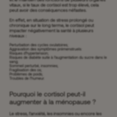
vitaux, si le taux de cortisol est trop élevé, cela
peut avoir des conséquences néfastes.
En effet, en situation de stress prolongé ou
chronique sur le long terme, le cortisol peut
impacter négativement la santé à plusieurs
niveaux :
Perturbation des cycles ovulatoires;
Aggravation des symptômes prémenstruels:
Risques d’hypertension;
Risques de diabète suite à l’augmentation du sucre dans le
sang;
Sommeil perturbé, insomnies;
Fragilisation des os;
Problèmes de poids;
Troubles de l’humeur.
Pourquoi le cortisol peut-il
augmenter à la ménopause ?
Le stress, l’anxiété, les insomnies ou encore les