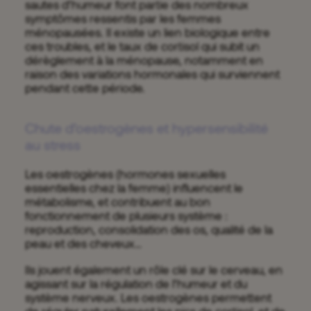
sautes d’humeur font partie des nombreux
symptômes ressentis par les femmes
ménopausées. Il existe un lien biologique entre
ces troubles, et le taux de cortisol qui subit un
dérèglement à la ménopause, notamment en
raison des variations hormonales qui surviennent
pendant cette période.
Chute d’oestrogènes et hypersensibilité
au stress
Les oestrogènes (hormones sexuelles
essentielles chez la femme) influencent le
métabolisme, et contribuent au bon
fonctionnement de plusieurs système :
reproduction, consolidation des os, qualité de la
peau et des cheveux…
Ils jouent également un rôle clé sur le cerveau, en
agissant sur la régulation de l’humeur et du
système nerveux. Les oestrogènes permettent