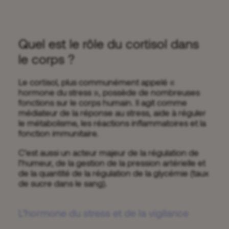
Quel est le rôle du cortisol dans
le corps ?
Le cortisol, plus communément appelé «
hormone du stress », possède de nombreuses
fonctions sur le corps humain. Il agit comme
médiateur de la réponse au stress, aide à réguler
le métabolisme, les réactions inflammatoires et la
fonction immunitaire.
C’est aussi un acteur majeur de la régulation de
l’humeur, de la gestion de la pression artérielle et
de la quantité de la régulation de la glycémie (taux
de sucre dans le sang).
L’hormone du stress et de la vigilance