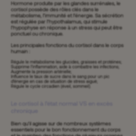
Hormone produite par les glandes surrénales, le
cortisol possède des rôles clés dans le
métabolisme, l’immunité et l’énergie. Sa sécrétion
est régulée par l’hypothalamus, qui stimule
l’hypophyse en réponse à un stress qui peut être
ponctuel ou chronique.
Les principales fonctions du cortisol dans le corps
humain :
Régule le métabolisme les glucides, graisses et protéines;
Supprime l’inflammation, aide à combattre les infections;
Augmente la pression artérielle;
Influence le taux de sucre dans le sang pour un pic
d’énergie en cas de situation de stress aiguë;
Régule le cycle circadien (éveil, sommeil).
Le cortisol à l’état normal VS en excès
chronique
Bien qu’il agisse sur de nombreux systèmes
essentiels pour le bon fonctionnement du corps
et le maintien des fonctions de plusieurs organes