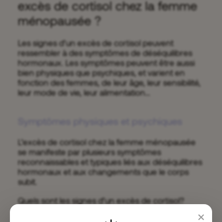
excès de cortisol chez la femme
ménopausée ?
Les signes d’un excès de cortisol peuvent
ressembler à des symptômes de déséquilibres
hormonaux. Les symptômes peuvent être aussi
bien physiques que psychiques, et varient en
fonction des femmes, de leur âge, leur sensibilité,
leur mode de vie, leur alimentation…
Symptômes physiques et psychiques
L’excès de cortisol chez la femme ménopausée
se manifeste par plusieurs symptômes
reconnaissables et typiques liés aux déséquilibres
hormonaux et aux changements que le corps
subit.
Quels sont les signes d’un excès de cortisol?
×
Fatigue chronique