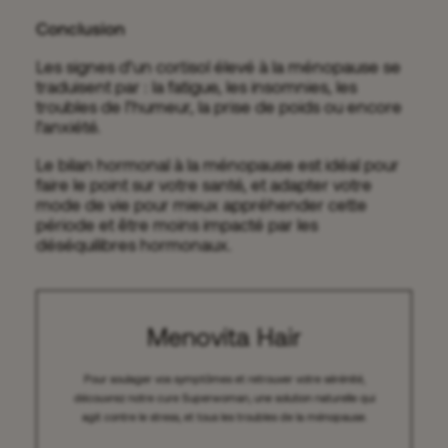
Conclusion
Les signes d’un cortisol élevé à la ménopause se
traduisent par : la fatigue, les insomnies, les
troubles de l’humeur, la prise de poids ou encore
l’anxiété.
Le bilan hormonal à la ménopause est idéal pour
faire le point sur votre santé, et adapter votre
mode de vie pour mieux appréhender cette
période et être moins impacté par les
déséquilibres hormonaux.
Menovita Hair
Pour soulager vos symptômes et retrouver votre sérénité,
découvrez notre cure Superwoman, une solution naturelle qui
agit contre le stress, et tous les troubles de la ménopause.