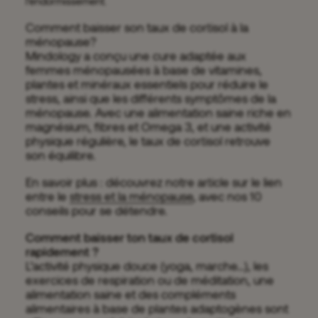
l’endormissement.
Comment baisser son taux de cortisol à la
ménopause?
Mindology a conçu une cure adaptée aux
femmes ménopausées à base de vitamines,
plantes et minéraux essentiels pour réduire le
stress, ainsi que les différents symptômes de la
ménopause. Avec une alimentation saine riche en
magnésium, fibres et Omega 3, et une activité
physique régulière, le taux de cortisol retrouve
son équilibre.
En savoir plus : découvrez notre article sur le lien
entre le
stress et la ménopause
, avec nos 10
conseils pour se détendre.
Comment baisser ton taux de cortisol
rapidement ?
L’activité physique douce (yoga, marche…), les
exercices de respiration ou de méditation, une
alimentation saine et des compléments
alimentaires à base de plantes adaptogènes sont