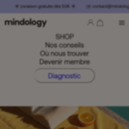
️ Livraison gratuite dès 50€ ☀️ ✉️ contact@mindolog
SHOP
Nos conseils
Où nous trouver
Devenir membre
Diagnostic