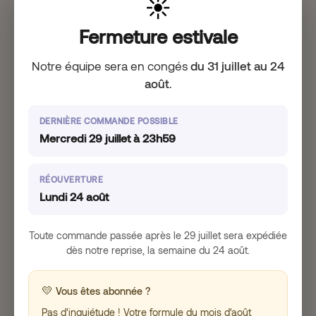
☀️
Irritabilité
Trouble du sommeil
Prise de poids localisée au niveau du ventre
Fermeture estivale
Anxiété
Les pics de stress et l’augmentation de cortisol
Notre équipe sera en congés
du 31 juillet au 24
peuvent également accentuer d’autres
août
.
symptômes de la ménopause, comme les
bouffées de chaleur, les insomnies, les sueurs
nocturnes ou encore les sautes d’humeur.
DERNIÈRE COMMANDE POSSIBLE
Mercredi 29 juillet à 23h59
Risques à long terme si non pris en
charge
RÉOUVERTURE
Lundi 24 août
Les situations de stress à long terme et les excès
de cortisol peuvent avoir des conséquences
Toute commande passée après le 29 juillet sera expédiée
négatives sur le corps : résistance à l’insuline
dès notre reprise, la semaine du 24 août.
(risque de diabète), hypertension (peut entraîner
des risques cardiaques), ou encore dérèglement
immunitaire (risques de maladies auto-immunes).
💛
Vous êtes abonnée ?
Il est important de prendre en charge ce
déséquilibre pour rester en bonne santé et
Pas d'inquiétude ! Votre formule du mois d'août