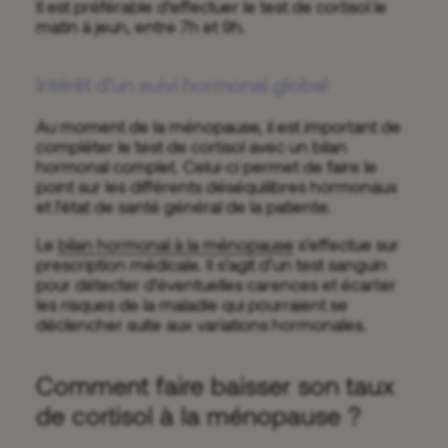
Il est préférable d’effectuer le test de cortisol le
matin à jeun, entre 7h et 9h.
Intérêt d’un suivi hormonal global
Au moment de la ménopause, il est important de
compléter le test de cortisol avec un bilan
hormonal complet. Celui-ci permet de faire le
point sur les différents déséquilibres hormonaux
et l’état de santé général de la patiente.
Le
bilan hormonal à la ménopause
s’effectue sur
prescription médicale. Il s’agit d’un test sanguin
pour détecter d’éventuelles carences et écarter
les risques de la maladie qui pourraient se
déclencher suite aux variations hormonales.
Comment faire baisser son taux
de cortisol à la ménopause ?