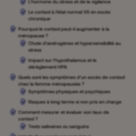
L’hormone du stress et de la vigilance
Le cortisol à l’état normal VS en excès
chronique
Pourquoi le cortisol peut-il augmenter à la
ménopause ?
Chute d’œstrogènes et hypersensibilité au
stress
Impact sur l’hypothalamus et le
dérèglement HPA
Quels sont les symptômes d’un excès de cortisol
chez la femme ménopausée ?
Symptômes physiques et psychiques
Risques à long terme si non pris en charge
Comment mesurer et évaluer son taux de
cortisol ?
Tests salivaires ou sanguins