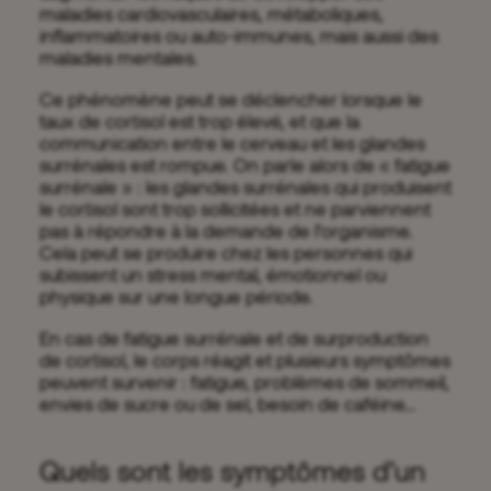
maladies cardiovasculaires, métaboliques,
inflammatoires ou auto-immunes, mais aussi des
maladies mentales.
Ce phénomène peut se déclencher lorsque le
taux de cortisol est trop élevé, et que la
communication entre le cerveau et les glandes
surrénales est rompue. On parle alors de « fatigue
surrénale » : les glandes surrénales qui produisent
le cortisol sont trop sollicitées et ne parviennent
pas à répondre à la demande de l’organisme.
Cela peut se produire chez les personnes qui
subissent un stress mental, émotionnel ou
physique sur une longue période.
En cas de fatigue surrénale et de surproduction
de cortisol, le corps réagit et plusieurs symptômes
peuvent survenir : fatigue, problèmes de sommeil,
envies de sucre ou de sel, besoin de caféine…
Quels sont les symptômes d’un