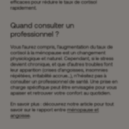
efficaces pour réduire le taux de cortisol
rapidement.
Quand consulter un
professionnel ?
Vous l’aurez compris, l’augmentation du taux de
cortisol à la ménopause est un changement
physiologique et naturel. Cependant, si le stress
devient chronique, et que d’autres troubles font
leur apparition (crises d’angoisses, insomnies
répétées, irritabilité accrue…), n’hésitez pas à
consulter un professionnel de santé. Une prise en
charge spécifique peut être envisagée pour vous
apaiser et retrouver votre confort au quotidien.
En savoir plus : découvrez notre article pour tout
savoir sur le rapport entre
ménopause et
angoisse
.