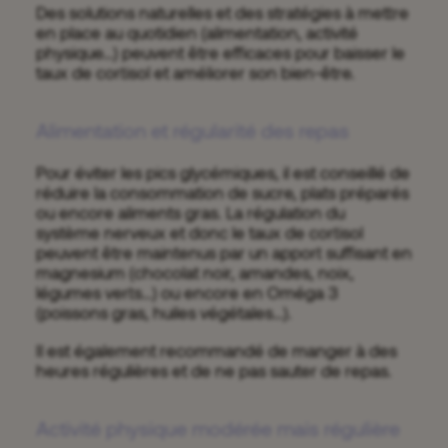
Des solutions naturelles et des stratégies à mettre
en place au quotidien (alimentation, activité
physique…) peuvent être efficaces pour baisser le
taux de cortisol et améliorer son bien-être.
Alimentation et régularité des repas
Pour éviter les pics glycémiques, il est conseillé de
réduire la consommation de sucre, plats préparés
ou encore aliments gras. La régulation du
système nerveux et donc le taux de cortisol
peuvent être maintenus par un apport suffisant en
magnesium (chocolat noir, amandes, noix,
légumes verts…) ou encore en Oméga 3
(poissons gras, huiles végétales…).
Il est également recommandé de manger à des
heures régulières et de ne pas sauter de repas.
Activité physique modérée mais régulière