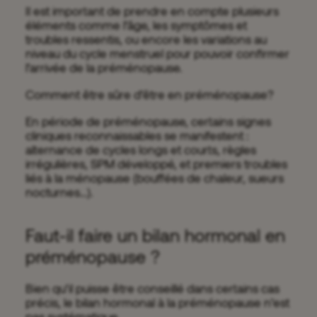
Il est important de prendre en compte plusieurs
éléments comme l’âge, les symptômes et
troubles ressentis, ou encore les variations au
niveau du cycle menstruel pour pouvoir confirmer
l’arrivée de la préménopause.
Comment être sûre d’être en préménopause?
En période de préménopause, certains signes
cliniques reconnaissables se manifestent :
alternance de cycles longs et courts, règles
irrégulières, SPM développé, et premiers troubles
liés à la ménopause (bouffées de chaleur, sueurs
nocturnes…).
Faut-il faire un bilan hormonal en
préménopause ?
Bien qu’il puisse être conseillé dans certains cas
précis, le bilan hormonal à la préménopause n’est
pas systématique.