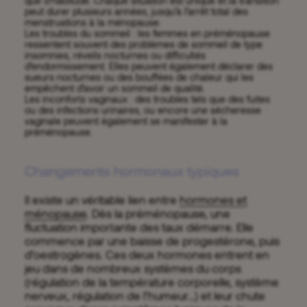
que d’habitude. Chaque situation est unique et la transition
peut durer plusieurs années, jusqu’à l’arrêt total des
menstruations à la ménopause.
Les troubles du sommeil : les femmes en préménopause
ressentent souvent des problèmes de sommeil de type
insomnies, réveils nocturnes ou difficultés
d’endormissement. Elles peuvent également déclarer des
sueurs nocturnes ou des bouffées de chaleur qui les
empêchent d’avoir un sommeil de qualité.
Les inconforts vaginaux : des troubles tels que des fuites
ou des infections urinaires, ou encore une sécheresse
vaginale peuvent également se manifester à la
préménopause.
Changements hormonaux typiques
Il existe un véritable lien entre
hormones et
ménopause
. Dès la préménopause, une
fluctuation importante des taux démarre. Elle
commence par une baisse de progestérone, puis
d’oestrogènes. Ces deux hormones entrent en
jeu dans de nombreux systèmes du corps
(régulation de la température corporelle, système
nerveux, régulation de l’humeur…) et leur chute