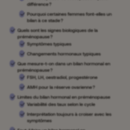
différence ?
Pourquoi certaines femmes font-elles un
bilan à ce stade ?
Quels sont les signes biologiques de la
préménopause ?
Symptômes typiques
Changements hormonaux typiques
Que mesure-t-on dans un bilan hormonal en
préménopause ?
FSH, LH, oestradiol, progestérone
AMH pour la réserve ovarienne ?
Limites du bilan hormonal en préménopause
Variabilité des taux selon le cycle
Interprétation toujours à croiser avec les
symptômes