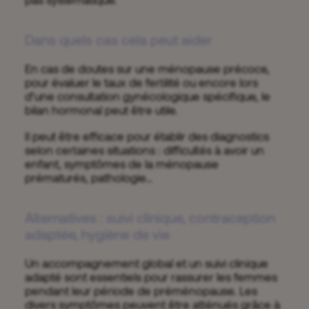
Dans quels cas cela peut aider
En cas de doutes sur une ménopause précoce,
pour évaluer le taux de fertilité ou encore lors
d’une consultation gynécologique spécifique, le
bilan hormonal peut être utile.
Il peut être efficace pour établir des diagnostics
selon certaines situations : difficultés à avoir un
enfant, symptômes de la ménopause
prématurés, pathologie…
Alternatives : suivi clinique, contraception
adaptée, hygiène de vie
Un accompagnement global et un suivi clinique
adapté sont essentiels pour rassurer les femmes
pendant leur période de préménopause. Les
divers symptômes peuvent être atténués grâce à