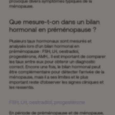
provoque divers symptômes typiques de la
ménopause.
Que mesure-t-on dans un bilan
hormonal en préménopause ?
Plusieurs taux hormonaux sont mesurés et
analysés lors d’un bilan hormonal en
préménopause : FSH, LH, oestradiol,
progestérone, AMH… Il est important de comparer
les taux entre eux pour obtenir un diagnostic
correct. Encore une fois, le bilan hormonal peut
être complémentaire pour détecter l’arrivée de la
ménopause, mais il a ses limites et le plus
important reste d’observer les signes cliniques et
les ressentis.
FSH, LH, oestradiol, progestérone
En période de préménopause et de ménopause,