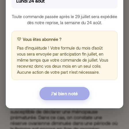
Lundi 24 août
bien installée :
oestradiol : < 58 pictogrammes par litre;
Toute commande passée après le 29 juillet sera expédiée
Progestérone : < 2 microgrammes par litre;
dès notre reprise, la semaine du 24 août.
FSH : de 17 à 95 UI/L;
LH : > 30 UI/L.
💛
Vous êtes abonnée ?
Pas d'inquiétude ! Votre formule du mois d'août
AMH pour la réserve ovarienne ?
vous sera envoyée par anticipation fin juillet, en
même temps que votre commande de juillet. Vous
Le taux d’AMH correspond à la réserve ovarienne
recevrez donc vos deux mois en un seul colis.
disponible chez une femme. Il peut être mesuré
Aucune action de votre part n'est nécessaire.
en cas de doutes sur la fertilité, de réserve
ovarienne insuffisante ou encore pour
diagnostiquer l’arrivée de la ménopause.
J'ai bien noté
La mesure du dosage d’AMH est également
préconisé pour indiquer si une femme est
susceptible de déclarer une ménopause
prématurée. Dans ce cas, on constate une
réserve ovarienne diminuée dans une période où
la femme est encore en âge de procréer.