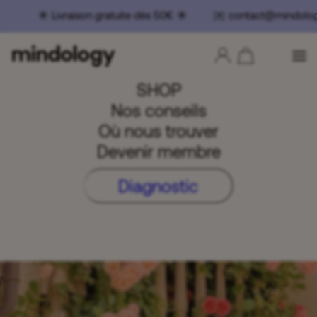
️ Livraison gratuite dès 50€ ☀️ ✉️ contact@mindolog
SHOP
Nos conseils
Où nous trouver
Devenir membre
Diagnostic