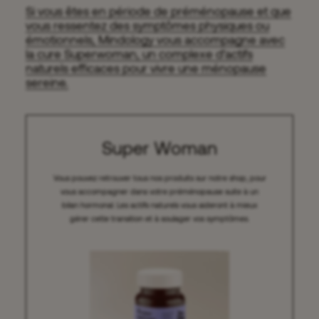
Si vous êtes en période de préménopause et que
vous ressentez des symptômes physiques ou
émotionnels, Mindology vous accompagne avec
la cure Superwoman, un complexe d’actifs
naturels efficaces pour vivre une ménopause
sereine.
Super Woman
Vous pouvez retrouver tous nos produits sur notre shop, pour
vous accompagner dans votre préménopause suite à un
bilan hormonal. Les actifs naturels vous aideront à mieux
gérer cette transition et à soulager vos symptômes.