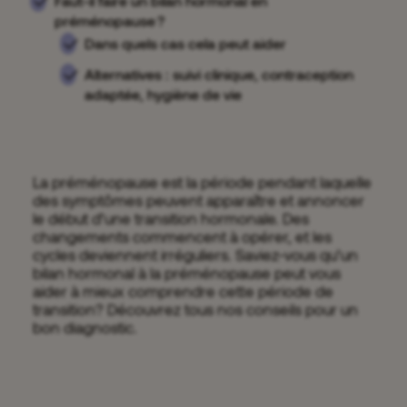
Faut-il faire un bilan hormonal en
préménopause ?
Dans quels cas cela peut aider
Alternatives : suivi clinique, contraception
adaptée, hygiène de vie
La préménopause est la période pendant laquelle
des symptômes peuvent apparaître et annoncer
le début d’une transition hormonale. Des
changements commencent à opérer, et les
cycles deviennent irréguliers. Saviez-vous qu’un
bilan hormonal à la préménopause peut vous
aider à mieux comprendre cette période de
transition? Découvrez tous nos conseils pour un
bon diagnostic.