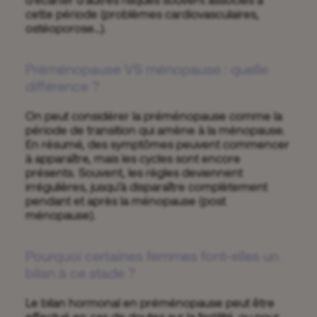
cette période (problèmes cardiovasculaires,
ostéoporose…).
Préménopause VS ménopause : quelle
différence ?
On peut considérer la préménopause comme la
période de transition qui amène à la ménopause.
En résumé, des symptômes peuvent commencer
à apparaître, mais les cycles sont encore
présents. Souvent, les règles deviennent
irrégulières, jusqu’à disparaître complètement
pendant et après la ménopause (post
ménopause).
Pourquoi certaines femmes font-elles un
bilan à ce stade ?
Le bilan hormonal en préménopause peut être
effectué en cas de doutes sur la fertilité, ou pour