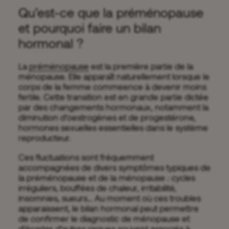
Qu’est-ce que la préménopause
et pourquoi faire un bilan
hormonal ?
La
préménopause
est la première partie de la
ménopause. Elle apparaît naturellement lorsque le
corps de la femme commeence à devenir moins
fertile. Cette transition est en grande partie dictée
par des changements hormonaux, notamment la
diminution d’oestrogènes et de progestérone,
hormones sexuelles essentielles dans le système
reproducteur.
Ces fluctuations sont fréquemment
accompagnées de divers symptômes typiques de
la préménopause et de la ménopause : cycles
irréguliers, bouffées de chaleur, irritabilité,
insomnies, sueurs… Au moment où ces troubles
apparaissent, le bilan hormonal peut permettre
de confirmer le diagnostic de ménopause et
d’écarter d’autres risques souvent associés à