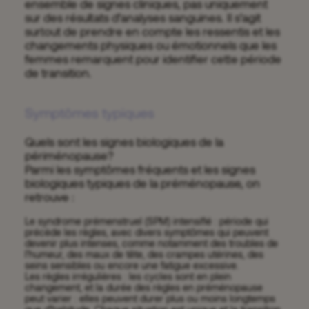
ensemble de signes cliniques, pas uniquement
sur des résultats d’analyses sanguines. Il s’agit
surtout de prendre en compte les ressentis et les
changements physiques ou émotionnels que les
femmes remarquent pour identifier cette période
de transition.
Symptômes typiques
Quels sont les signes biologiques de la
périménopause?
Parmi les symptômes fréquents et les signes
biologiques typiques de la préménopause, on
retrouve :
Le syndrome prémenstruel (SPM) intensifié : période qui
précède les règles, avec divers symptômes qui peuvent
devenir plus intenses, comme notamment des troubles de
l’humeur, des maux de tête, des crampes utérines, des
seins sensibles ou encore une fatigue excessive.
Les règles irrégulières : les cycles sont en plein
changement, et la
durée des règles en préménopause
peut varier : elles peuvent durer plus ou moins longtemps