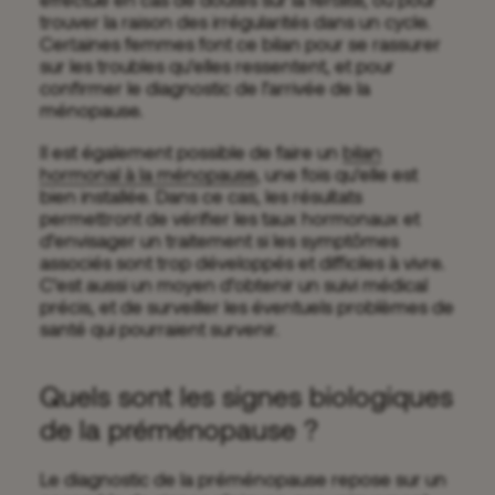
trouver la raison des irrégularités dans un cycle.
Certaines femmes font ce bilan pour se rassurer
sur les troubles qu’elles ressentent, et pour
confirmer le diagnostic de l’arrivée de la
ménopause.
Il est également possible de faire un
bilan
hormonal à la ménopause
, une fois qu’elle est
bien installée. Dans ce cas, les résultats
permettront de vérifier les taux hormonaux et
d’envisager un traitement si les symptômes
associés sont trop développés et difficiles à vivre.
C’est aussi un moyen d’obtenir un suivi médical
précis, et de surveiller les éventuels problèmes de
santé qui pourraient survenir.
Quels sont les signes biologiques
de la préménopause ?
Le diagnostic de la préménopause repose sur un