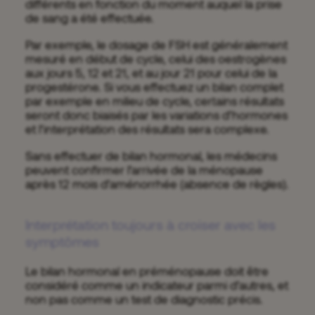
différents en fonction du moment auquel la prise
de sang a été effectuée.
Par exemple, le dosage de FSH est généralement
mesuré en début de cycle, celui des oestrogènes
aux jours 5, 12 et 21, et au jour 21 pour celui de la
progestérone. Si vous effectuez un bilan complet
par exemple en milieu de cycle, certains résultats
seront donc biaisés par les variations d’hormones
et l’interprétation des résultats sera complexe.
Sans effectuer de bilan hormonal, les médecins
peuvent confirmer l’arrivée de la ménopause
après 12 mois d’aménorrhée (absence de règles).
Interprétation toujours à croiser avec les
symptômes
Le bilan hormonal en préménopause doit être
considéré comme un indicateur parmi d’autres, et
non pas comme un test de diagnostic précis.