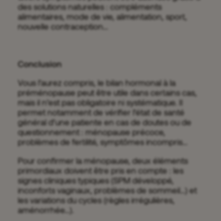
des solutions naturelles : compléments
alimentaires, mode de vie, alimentation, sport,
nouvelle contraception…
Conclusion
Vous l’aurez compris, le bilan hormonal à la
préménopause peut être utile dans certains cas,
mais il n’est pas obligatoire ni systématique. Il
permet notamment de vérifier l’état de santé
général d’une patiente en cas de doutes ou de
questionnement : ménopause précoce,
problèmes de fertilité, symptômes incompris…
Pour confirmer la ménopause, deux éléments
primordiaux doivent être pris en compte : les
signes cliniques typiques (SPM développé,
inconforts vaginaux, problèmes de sommeil…) et
les variations du cycles (règles irrégulières,
aménorrhée…).