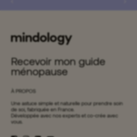
Ginseng et libido
12 minutes
Recevoir mon guide
ménopause
À PROPOS
Une astuce simple et naturelle pour prendre soin
de soi, fabriquée en France.
Développée avec nos experts et co-crée avec
vous.