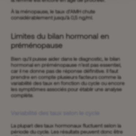
À la ménopause, le taux d’AMH chute
considérablement jusqu’à 0,5 ng/ml.
Limites du bilan hormonal en
préménopause
Bien qu’il puisse aider dans le diagnostic, le bilan
hormonal en préménopause n’est pas essentiel,
car il ne donne pas de réponse définitive. Il faut
prendre en compte plusieurs facteurs comme la
variabilité des taux en fonction du cycle ou encore
les symptômes associés pour établir une analyse
complète.
Variabilité des taux selon le cycle
La plupart des taux hormonaux fluctuent selon la
période du cycle. Les résultats peuvent donc être